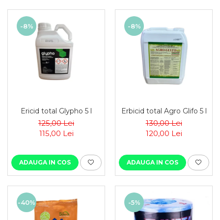
-8%
-8%
Ericid total Glypho 5 l
Erbicid total Agro Glifo 5 l
125,00 Lei
130,00 Lei
115,00 Lei
120,00 Lei
ADAUGA IN COS
ADAUGA IN COS
-40%
-5%