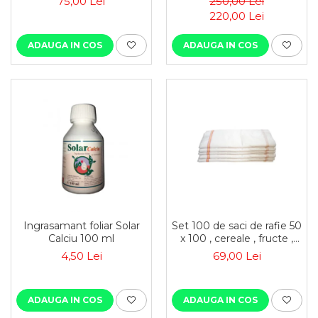
75,00 Lei
250,00 Lei
depozitare
220,00 Lei
ADAUGA IN COS
ADAUGA IN COS
Ingrasamant foliar Solar
Set 100 de saci de rafie 50
Calciu 100 ml
x 100 , cereale , fructe ,
moloz , menaj si
4,50 Lei
69,00 Lei
depozitare
ADAUGA IN COS
ADAUGA IN COS