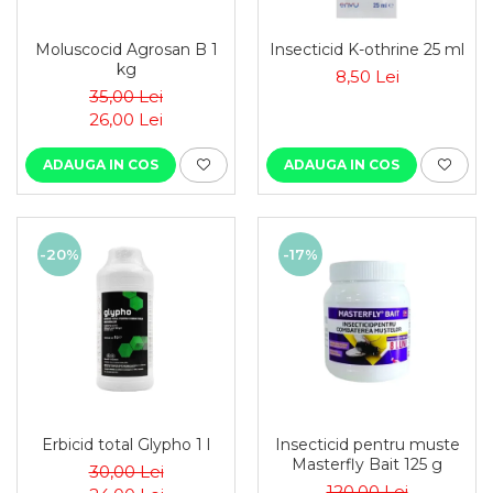
Moluscocid Agrosan B 1
Insecticid K-othrine 25 ml
kg
8,50 Lei
35,00 Lei
26,00 Lei
ADAUGA IN COS
ADAUGA IN COS
-20%
-17%
Erbicid total Glypho 1 l
Insecticid pentru muste
Masterfly Bait 125 g
30,00 Lei
120,00 Lei