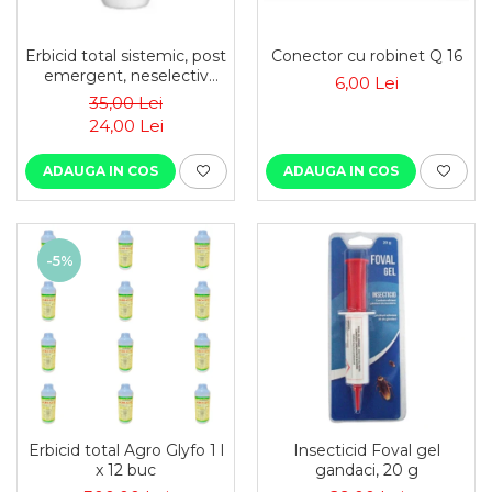
Erbicid total sistemic, post
Conector cu robinet Q 16
emergent, neselectiv
6,00 Lei
(buruieni
35,00 Lei
monocotiledonate si
24,00 Lei
dicotiledonate, anuale si
perene), Agrosar360 SL,
ADAUGA IN COS
ADAUGA IN COS
-5%
Erbicid total Agro Glyfo 1 l
Insecticid Foval gel
x 12 buc
gandaci, 20 g