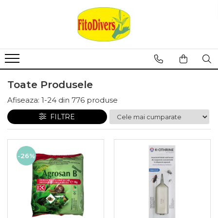
Toate Produsele
Afiseaza:
1-
24
din
776
produse
FILTRE
-26%