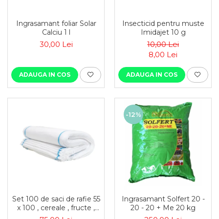
Ingrasamant foliar Solar
Insecticid pentru muste
Calciu 1 l
Imidajet 10 g
30,00 Lei
10,00 Lei
8,00 Lei
ADAUGA IN COS
ADAUGA IN COS
-12%
Set 100 de saci de rafie 55
Ingrasamant Solfert 20 -
x 100 , cereale , fructe ,
20 - 20 + Me 20 kg
moloz , menaj si