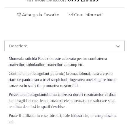
Ai nevoie de ajutor?
0775 228 605
Adauga la Favorite
Cere informatii
Descriere
Momeala raticida Rodexion este adecvata pentru combaterea
soarecilor, sobolanilor, soarecilor de camp etc.
Contine un anticoagulant puternic( bromadiolona); fara a crea o
stare de panica sau a trezi suspiciuni, ingerarea unei singure bucati
cauzeaza in scurt timp moartea rozatorului.
Prezenta anticoagulantului nu cauzeaza dureri rozatoarelor ci doar
hemoragii interne, letale; rozatoarele au senzatia de sufocare si au
tendinta de a iesi in spatii deschise.
Poate fi utilizata in case, birouri, hale industriale, in camp deschis
etc.