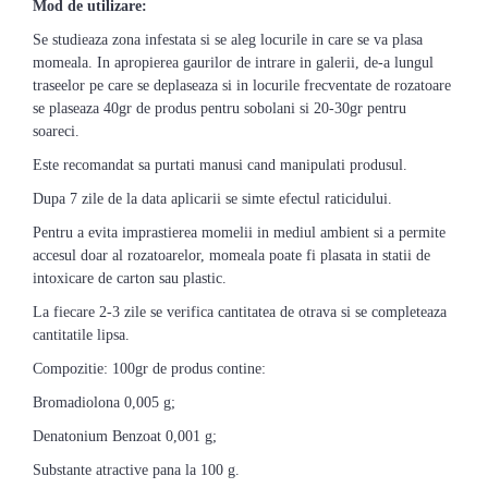
Mod de utilizare:
Se studieaza zona infestata si se aleg locurile in care se va plasa
momeala. In apropierea gaurilor de intrare in galerii, de-a lungul
traseelor pe care se deplaseaza si in locurile frecventate de rozatoare
se plaseaza 40gr de produs pentru sobolani si 20-30gr pentru
soareci.
Este recomandat sa purtati manusi cand manipulati produsul.
Dupa 7 zile de la data aplicarii se simte efectul raticidului.
Pentru a evita imprastierea momelii in mediul ambient si a permite
accesul doar al rozatoarelor, momeala poate fi plasata in statii de
intoxicare de carton sau plastic.
La fiecare 2-3 zile se verifica cantitatea de otrava si se completeaza
cantitatile lipsa.
Compozitie: 100gr de produs contine:
Bromadiolona 0,005 g;
Denatonium Benzoat 0,001 g;
Substante atractive pana la 100 g.