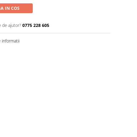
A IN COS
e de ajutor?
0775 228 605
informatii