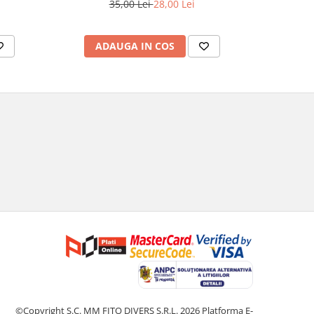
35,00 Lei
28,00 Lei
1
ADAUGA IN COS
AD
©Copyright S.C. MM FITO DIVERS S.R.L. 2026
Platforma E-