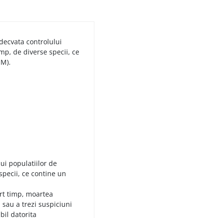
ecvata controlului
mp, de diverse specii, ce
UM).
ui populatiilor de
specii, ce contine un
rt timp, moartea
a sau a trezi suspiciuni
bil datorita