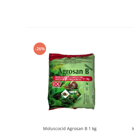
-26%
Moluscocid Agrosan B 1 kg
I