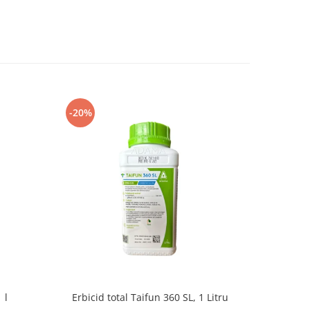
-20%
-8%
 l
Erbicid total Taifun 360 SL, 1 Litru
E