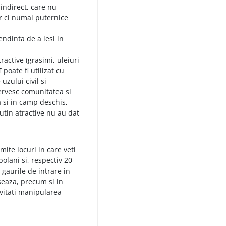
indirect, care nu
r ci numai puternice
endinta de a iesi in
ractive (grasimi, uleiuri
T
poate fi utilizat cu
uzului civil si
servesc comunitatea si
ta si in camp deschis,
tin atractive nu au dat
mite locuri in care veti
olani si, respectiv 20-
gaurile de intrare in
seaza, precum si in
Evitati manipularea