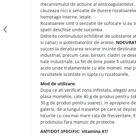
mecanismului de actiune al anticoagulantelor, 
cauzeaza nici o senzatie de durere rozatoarelo
hemoragii interne, letale.
Rozatoarele simt o senzatie de sufocare si au t
spatii deschise unde sucomba.
Datorita continutului echilibrat de substante at
si zahar) si potentiatorilor de arome,
NOCURA
succes la deratizarea oricaror incinte destinate 
industrial, precum case, birouri, cladiri ce de
hale industriale. La fel de bine poate fi utiliza
acolo unde tratamentele cu alte momeli mai pu
rezultatele scontate in lupta cu rozatoarele.
Mod de utilizare:
Dupa ce ati verificat zona infestata, alegeti anu
plasa momelile, cate 40 g de produs pentru sob
30 g de produs pentru soareci, in apropiere de 
galerie, de-a lungul traseelor pe care se depla
locurile cu cea mai mare rata de frecventare. 
produsului fara manusi de protectie.
ANTIDOT SPECIFIC: Vitamina K1!