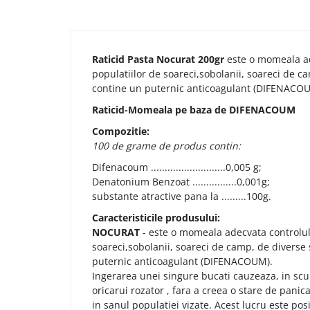
Raticid Pasta Nocurat 200gr
este o momeala ad
populatiilor de soareci,sobolanii, soareci de ca
contine un puternic anticoagulant (DIFENACO
Raticid-Momeala pe baza de DIFENACOUM
Compozitie:
100 de grame de produs contin:
Difenacoum ...........................0,005 g;
Denatonium Benzoat ................0,001g;
substante atractive pana la .........100g.
Caracteristicile produsului:
NOCURAT
- este o momeala adecvata controlul
soareci,sobolanii, soareci de camp, de diverse 
puternic anticoagulant (DIFENACOUM).
Ingerarea unei singure bucati cauzeaza, in scu
oricarui rozator , fara a creea o stare de panic
in sanul populatiei vizate. Acest lucru este posi