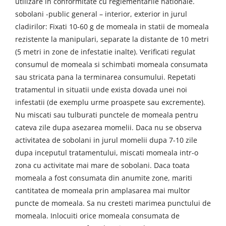
utilizare in conformitate cu reglementarile nationale.
sobolani -public general – interior, exterior in jurul
cladirilor: Fixati 10-60 g de momeala in statii de momeala
rezistente la manipulari, separate la distante de 10 metri
(5 metri in zone de infestatie inalte). Verificati regulat
consumul de momeala si schimbati momeala consumata
sau stricata pana la terminarea consumului. Repetati
tratamentul in situatii unde exista dovada unei noi
infestatii (de exemplu urme proaspete sau excremente).
Nu miscati sau tulburati punctele de momeala pentru
cateva zile dupa asezarea momelii. Daca nu se observa
activitatea de sobolani in jurul momelii dupa 7-10 zile
dupa inceputul tratamentului, miscati momeala intr-o
zona cu activitate mai mare de sobolani. Daca toata
momeala a fost consumata din anumite zone, mariti
cantitatea de momeala prin amplasarea mai multor
puncte de momeala. Sa nu cresteti marimea punctului de
momeala. Inlocuiti orice momeala consumata de