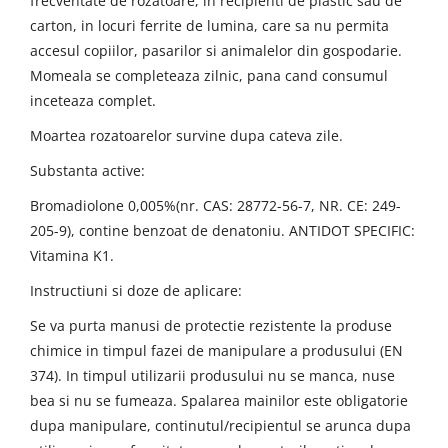
frecventate de rozatoare, in recipienti de plastic sau de
carton, in locuri ferrite de lumina, care sa nu permita
accesul copiilor, pasarilor si animalelor din gospodarie.
Momeala se completeaza zilnic, pana cand consumul
inceteaza complet.
Moartea rozatoarelor survine dupa cateva zile.
Substanta active:
Bromadiolone 0,005%(nr. CAS: 28772-56-7, NR. CE: 249-
205-9), contine benzoat de denatoniu. ANTIDOT SPECIFIC:
Vitamina K1.
Instructiuni si doze de aplicare:
Se va purta manusi de protectie rezistente la produse
chimice in timpul fazei de manipulare a produsului (EN
374). In timpul utilizarii produsului nu se manca, nuse
bea si nu se fumeaza. Spalarea mainilor este obligatorie
dupa manipulare, continutul/recipientul se arunca dupa