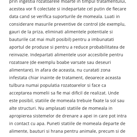
prin ingestia rozatoarele moarte in timpul tratamentului,
acestea vor fi colectate si indepartate cel putin de fiecare
data cand se verifica suporturile de momeala. Luati in
considerare masurile preventive de control (de exemplu,
gauri de la priza, eliminati alimentele potentiale si
bauturile cat mai mult posibil) pentru a imbunatati
aportul de produse si pentru a reduce probabilitatea de
reinvazie. Indepartati alimentele usor accesibile pentru
rozatoare (de exemplu boabe varsate sau deseuri
alimentare). In afara de aceasta, nu curatati zona
infestata chiar inainte de tratament, deoarece aceasta
tulbura numai populatia rozatoarelor si face ca
acceptarea momelii sa fie mai dificil de realizat. Unde
este posibil, statiile de momeala trebuie fixate la sol sau
alte structuri. Nu amplasati statiile de momeala in
apropierea sistemelor de drenare a apei in care pot intra
in contact cu apa. Puneti statiile de momeala departe de
alimente, bauturi si hrana pentru animale, precum si de