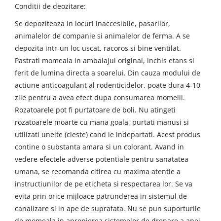
Conditii de deozitare:
Se depoziteaza in locuri inaccesibile, pasarilor,
animalelor de companie si animalelor de ferma. A se
depozita intr-un loc uscat, racoros si bine ventilat.
Pastrati momeala in ambalajul original, inchis etans si
ferit de lumina directa a soarelui. Din cauza modului de
actiune anticoagulant al rodenticidelor, poate dura 4-10
zile pentru a avea efect dupa consumarea momelii.
Rozatoarele pot fi purtatoare de boli. Nu atingeti
rozatoarele moarte cu mana goala, purtati manusi si
utilizati unelte (cleste) cand le indepartati. Acest produs
contine o substanta amara si un colorant. Avand in
vedere efectele adverse potentiale pentru sanatatea
umana, se recomanda citirea cu maxima atentie a
instructiunilor de pe eticheta si respectarea lor. Se va
evita prin orice mijloace patrunderea in sistemul de
canalizare si in ape de suprafata. Nu se pun suporturile
de momeala in apropierea sistemelor de drenare a apei