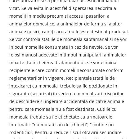
corespunzator si sa permita doar accesul animalului
vizat. Se va evita in acest fel dispersarea nedorita a
momelii in mediu precum si accesul pasarilor, a
animalelor domestice, a animalelor de ferma si a altor
animale (pisici, caini) carora nu le este destinat produsul.
Se vor controla statiile de momeala saptamanal si se vor
inlocui momelile consumate in caz de nevoie. Se vor
folosi manusi adecvate in timpul manipularii animalelor
moarte. La incheierea tratamentului, se vor elimina
recipientele care contin momeli neconsumate conform
reglementarilor in vigoare. Recipientele (statiile de
intoxicare) cu momeala, trebuie sa fie pozitionate in
siguranta (securizat) in vederea minimalizarii riscurilor
de deschidere si ingerare accidentala de catre animale
pentru care momeala nu a fost destinata. Cutiile cu
momeala trebuie sa fie etichetate cu urmatoarele
informatii: ”nu mutati sau deschideti”; ”contine un
rodenticid”; Pentru a reduce riscul otravirii secundare