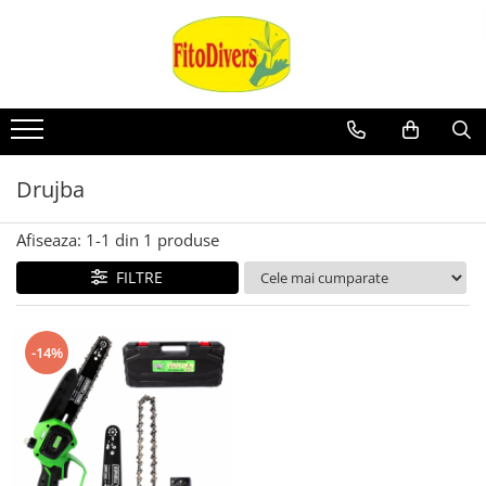
Drujba
Afiseaza:
1-
1
din
1
produse
FILTRE
-14%