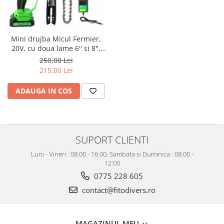
Mini drujba Micul Fermier,
20V, cu doua lame 6'' si 8'',
doua lanturi
250,00 Lei
215,00 Lei
ADAUGA IN COS
SUPORT CLIENTI
Luni - Vineri : 08:00 - 16:00, Sambata si Duminica : 08:00 -
12:00
0775 228 605
contact@fitodivers.ro
MAGAZINUL MEU