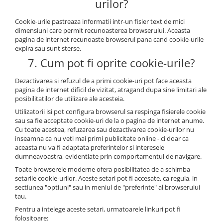
urilor?
Cookie-urile pastreaza informatii intr-un fisier text de mici
dimensiuni care permit recunoasterea browserului. Aceasta
pagina de internet recunoaste browserul pana cand cookie-urile
expira sau sunt sterse.
7. Cum pot fi oprite cookie-urile?
Dezactivarea si refuzul de a primi cookie-uri pot face aceasta
pagina de internet dificil de vizitat, atragand dupa sine limitari ale
posibilitatilor de utilizare ale acesteia.
Utilizatorii isi pot configura browserul sa respinga fisierele cookie
sau sa fie acceptate cookie-uri de la o pagina de internet anume.
Cu toate acestea, refuzarea sau dezactivarea cookie-urilor nu
inseamna ca nu veti mai primi publicitate online - ci doar ca
aceasta nu va fi adaptata preferintelor si interesele
dumneavoastra, evidentiate prin comportamentul de navigare.
Toate browserele moderne ofera posibilitatea de a schimba
setarile cookie-urilor. Aceste setari pot fi accesate, ca regula, in
sectiunea "optiuni" sau in meniul de "preferinte" al browserului
tau.
Pentru a intelege aceste setari, urmatoarele linkuri pot fi
folositoare: