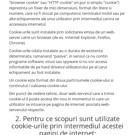
"browser cookie" sau "HTTP cookie" ori pur si simplu "cookie")
reprezinta un fisier de mici dimensiuni, format din litere si
numere, care va fi stocat pe computerul, terminalul mobil sau pe
alte echipamente ale unui utilizator prin intermediul carora se
acceseaza internetul.
Cookie-urile sunt instalate prin solicitarea emisa de un web-
server catre un browser (de ex. Internet Explorer, Firefox,
Chrome).
Cookie-urile odata instalate au o durata de existenta
determinata, ramanand "pasive", in sensul ca nu contin
programe software, virusi sau spyware si nu vor accesa
informatiile de pe hard driverul utilizatorului pe al carui
echipament au fost instalate.
Un cookie este format din doua parti:numele cookie-ului si
continutul / valoarea cookie-ului.
Din punct de vedere tehnic, doar web-serverul care a trimis
cookie-ul il poate accesa din nou in momentul in care un
utilizator se intoarce pe pagina de internet asociata web-
serverului respectiv.
2. Pentru ce scopuri sunt utilizate
cookie-urile prin intermediul acestei
pagini de internet: