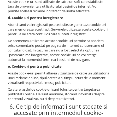
Aceste cookie-uri sunt utilizate de catre un soft care stabileste
tara de provenienta a utilizatorului paginii de internet. Vor fi
primite aceleasi reclame indiferent de limba selectata.
d. Cookie-uri pentru inregistrare
Atunci cand va inregistrati pe acest site, se genereaza cookie-uri
care memoreaza acest fapt. Serverele utilizeaza aceste cookie-uri
pentru a ne arata contul cu care sunteti inregistrat.
De asemenea, utilizarea acestor cookie-uri permite sa asociem
orice comentariu postat pe pagina de internet cu username-ul
contului folosit. In cazul in care nu a fost selectata optiunea
"pastreaza-ma inregistrat", aceste cookie-uri se vor sterge
automat la momentul terminarii sesiunii de navigare.
e. Cookie-uri pentru publicitate
Aceste cookie-uri permit aflarea vizualizarii de catre un utilizator a
unei reclame online, tipul acesteia si timpul scurs de la momentul
vizualizarii respectviului mesaj publicitar.
Ca atare, astfel de cookie-uri sunt folosite pentru targetarea
publicitatii online. Ele sunt anonime, stocand informatii despre
contentul vizualizat, nu si despre utilizatori.
6. Ce tip de informatii sunt stocate si
accesate prin intermediul cookie-