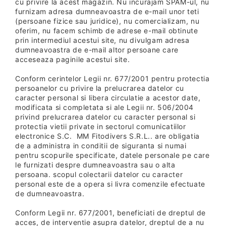
cu privire la acest magazin. Nu incurajam SPAM-ul, nu
furnizam adresa dumneavoastra de e-mail unor teti
(persoane fizice sau juridice), nu comercializam, nu
oferim, nu facem schimb de adrese e-mail obtinute
prin intermediul acestui site, nu divulgam adresa
dumneavoastra de e-mail altor persoane care
acceseaza paginile acestui site.
Conform cerintelor Legii nr. 677/2001 pentru protectia
persoanelor cu privire la prelucrarea datelor cu
caracter personal si libera circulatie a acestor date,
modificata si completata si ale Legii nr. 506/2004
privind prelucrarea datelor cu caracter personal si
protectia vietii private in sectorul comunicatiilor
electronice S.C. MM Fitodivers S.R.L.. are obligatia
de a administra in conditii de siguranta si numai
pentru scopurile specificate, datele personale pe care
le furnizati despre dumneavoastra sau o alta
persoana. scopul colectarii datelor cu caracter
personal este de a opera si livra comenzile efectuate
de dumneavoastra.
Conform Legii nr. 677/2001, beneficiati de dreptul de
acces, de interventie asupra datelor, dreptul de a nu