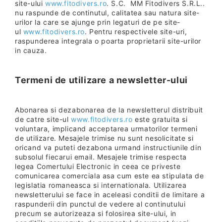
site-ului
www.fitodivers.ro
. S.C. MM Fitodivers S.R.L..
nu raspunde de continutul, calitatea sau natura site-
urilor la care se ajunge prin legaturi de pe site-
ul
www.fitodivers.ro
. Pentru respectivele site-uri,
raspunderea integrala o poarta proprietarii site-urilor
in cauza.
Termeni de utilizare a newsletter-ului
Abonarea si dezabonarea de la newsletterul distribuit
de catre site-ul
www.fitodivers.ro
este gratuita si
voluntara, implicand acceptarea urmatorilor termeni
de utilizare. Mesajele trimise nu sunt nesolicitate si
oricand va puteti dezabona urmand instructiunile din
subsolul fiecarui email. Mesajele trimise respecta
legea Comertului Electronic in ceea ce priveste
comunicarea comerciala asa cum este ea stipulata de
legislatia romaneasca si internationala. Utilizarea
newsletterului se face in aceleasi conditii de limitare a
raspunderii din punctul de vedere al continutului
precum se autorizeaza si folosirea site-ului, in