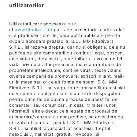
utilizatorilor
Utilizatorii care acceseaza site-
ul
www.fitodivers.ro
pot face comentarii la adresa lui
si a produselor oferite, care pot fi publicate pe site
dupa o aprobare prealabila. S.C. MM Fitodivers
S.R.L.. isi rezerva dreptul, dar nu si obligatia, de a nu
publica pe site comentarii cu continut ilegal, obscen,
amenintator, defaimator, care tulbura in vreun un fel
viata privata a altor persoane, incalca drepturile de
proprietate intelectuala, contine virusi, texte vizand
diverse campanii de promovare, scrisori in lant, mail-
uri in masa sau orice alt forma de spam. S.C. MM
Fitodivers S.R.L.. nu va purta responsabilitatea si nici
nu va putea fi obligata la nici un fel de despagubiri
pentru orice fel de daune produse de acest fel de
comentarii sau comunicari. In cazul trimiterii unor
informatii, altele decat cele legate de procesul de
cumparare/vanzare a unor produse, se considera ca
utilizatorul confera societatii S.C. MM Fitodivers
S.R.L.. si afiliatilor/asociatilor acesteia, dreptul
neexclusiv, nelimitat, gratuit, irevocabil si