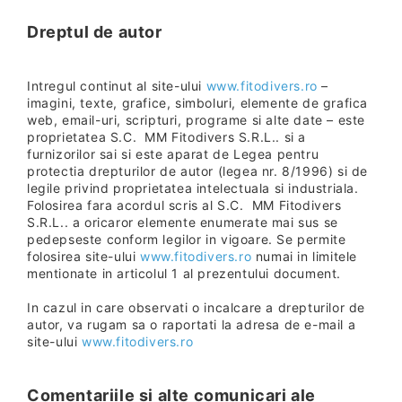
Dreptul de autor
Intregul continut al site-ului
www.fitodivers.ro
–
imagini, texte, grafice, simboluri, elemente de grafica
web, email-uri, scripturi, programe si alte date – este
proprietatea S.C. MM Fitodivers S.R.L.. si a
furnizorilor sai si este aparat de Legea pentru
protectia drepturilor de autor (legea nr. 8/1996) si de
legile privind proprietatea intelectuala si industriala.
Folosirea fara acordul scris al S.C. MM Fitodivers
S.R.L.. a oricaror elemente enumerate mai sus se
pedepseste conform legilor in vigoare. Se permite
folosirea site-ului
www.fitodivers.ro
numai in limitele
mentionate in articolul 1 al prezentului document.
In cazul in care observati o incalcare a drepturilor de
autor, va rugam sa o raportati la adresa de e-mail a
site-ului
www.fitodivers.ro
Comentariile si alte comunicari ale