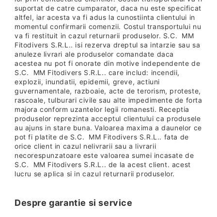
suportat de catre cumparator, daca nu este specificat
altfel, iar acesta va fi adus la cunostiinta clientului in
momentul confirmarii comenzii. Costul transportului nu
va fi restituit in cazul returnarii produselor. S.C. MM
Fitodivers S.R.L.. isi rezerva dreptul sa intarzie sau sa
anuleze livrari ale produselor comandate daca
acestea nu pot fi onorate din motive independente de
S.C. MM Fitodivers S.R.L.. care includ: incendii,
explozii, inundatii, epidemii, greve, actiuni
guvernamentale, razboaie, acte de terorism, proteste,
rascoale, tulburari civile sau alte impedimente de forta
majora conform uzantelor legii romanesti. Receptia
produselor reprezinta acceptul clientului ca produsele
au ajuns in stare buna. Valoarea maxima a daunelor ce
pot fi platite de S.C. MM Fitodivers S.R.L.. fata de
orice client in cazul nelivrarii sau a livrarii
necorespunzatoare este valoarea sumei incasate de
S.C. MM Fitodivers S.R.L.. de la acest client. acest
lucru se aplica si in cazul returnarii produselor.
Despre garantie si service