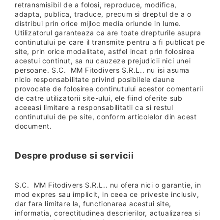
retransmisibil de a folosi, reproduce, modifica,
adapta, publica, traduce, precum si dreptul de a o
distribui prin orice mijloc media oriunde in lume.
Utilizatorul garanteaza ca are toate drepturile asupra
continutului pe care il transmite pentru a fi publicat pe
site, prin orice modalitate, astfel incat prin folosirea
acestui continut, sa nu cauzeze prejudicii nici unei
persoane. S.C. MM Fitodivers S.R.L.. nu isi asuma
nicio responsabilitate privind posibilele daune
provocate de folosirea continutului acestor comentarii
de catre utilizatorii site-ului, ele fiind oferite sub
aceeasi limitare a responsabilitatii ca si restul
continutului de pe site, conform articolelor din acest
document.
Despre produse si servicii
S.C. MM Fitodivers S.R.L.. nu ofera nici o garantie, in
mod expres sau implicit, in ceea ce priveste inclusiv,
dar fara limitare la, functionarea acestui site,
informatia, corectitudinea descrierilor, actualizarea si