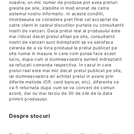
noastre, un mic numar de produse pot avea preturi
gresite pe site, stabilite in mod eronat de catre
sistemul nostru informatic. In aceste conditii,
intotdeauna se considera pret final cel acceptat de
catre client in cadrul discutiilor purtate cu consultantii
nostri de vanzari. Daca pretul real al produsului este
mai ridicat decat pretul afisat pe site, consultantii
nostri de vanzari sunt indreptatiti sa va satisfaca
cererea de a va livra produsul la pretul publicat pe
site numai in masura in care vom putea face acest
lucru, dupa cum si dumneavoastra sunteti indreptatit
sa refuzati comanda respectiva. In cazul in care
pretul real este mai mic decat pretul publicat pe site,
iar dumneavoastra ati achitat pretul in avans prin
diferite metode (OP, card bancar, etc), diferenta va
va fi returnata dupa cum se va conveni de comun
acord, dar nu mai tarziu de 30 de zile de la data
primirii produsului.
Despre stocuri