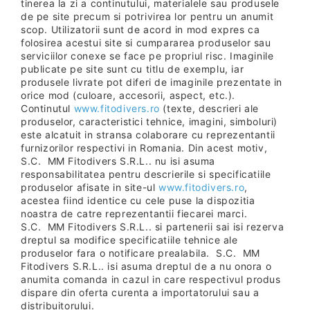
tinerea la zi a continutului, materialele sau produsele
de pe site precum si potrivirea lor pentru un anumit
scop. Utilizatorii sunt de acord in mod expres ca
folosirea acestui site si cumpararea produselor sau
serviciilor conexe se face pe propriul risc. Imaginile
publicate pe site sunt cu titlu de exemplu, iar
produsele livrate pot diferi de imaginile prezentate in
orice mod (culoare, accesorii, aspect, etc.).
Continutul
www.fitodivers.ro
(texte, descrieri ale
produselor, caracteristici tehnice, imagini, simboluri)
este alcatuit in stransa colaborare cu reprezentantii
furnizorilor respectivi in Romania. Din acest motiv,
S.C. MM Fitodivers S.R.L.. nu isi asuma
responsabilitatea pentru descrierile si specificatiile
produselor afisate in site-ul
www.fitodivers.ro
,
acestea fiind identice cu cele puse la dispozitia
noastra de catre reprezentantii fiecarei marci.
S.C. MM Fitodivers S.R.L.. si partenerii sai isi rezerva
dreptul sa modifice specificatiile tehnice ale
produselor fara o notificare prealabila. S.C. MM
Fitodivers S.R.L.. isi asuma dreptul de a nu onora o
anumita comanda in cazul in care respectivul produs
dispare din oferta curenta a importatorului sau a
distribuitorului.