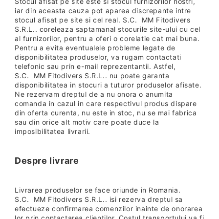
Stocul afisat pe site este si stocul furnizorilor nostri,
iar din aceasta cauza pot aparea discrepante intre
stocul afisat pe site si cel real. S.C. MM Fitodivers
S.R.L.. coreleaza saptamanal stocurile site-ului cu cel
al furnizorilor, pentru a oferi o corelatie cat mai buna.
Pentru a evita eventualele probleme legate de
disponibilitatea produselor, va rugam contactati
telefonic sau prin e-mail reprezentantii. Astfel,
S.C. MM Fitodivers S.R.L.. nu poate garanta
disponibilitatea in stocuri a tuturor produselor afisate.
Ne rezervam dreptul de a nu onora o anumita
comanda in cazul in care respectivul produs dispare
din oferta curenta, nu este in stoc, nu se mai fabrica
sau din orice alt motiv care poate duce la
imposibilitatea livrarii.
Despre livrare
Livrarea produselor se face oriunde in Romania.
S.C. MM Fitodivers S.R.L.. isi rezerva dreptul sa
efectueze confirmarea comenzilor inainte de onorarea
lor prin contactarea clientilor. Costul transportului va fi