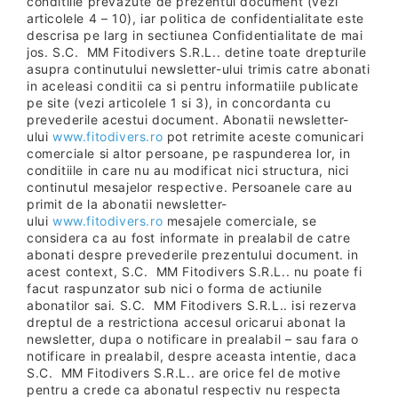
conditiile prevazute de prezentul document (vezi
articolele 4 – 10), iar politica de confidentialitate este
descrisa pe larg in sectiunea Confidentialitate de mai
jos. S.C. MM Fitodivers S.R.L.. detine toate drepturile
asupra continutului newsletter-ului trimis catre abonati
in aceleasi conditii ca si pentru informatiile publicate
pe site (vezi articolele 1 si 3), in concordanta cu
prevederile acestui document. Abonatii newsletter-
ului
www.fitodivers.ro
pot retrimite aceste comunicari
comerciale si altor persoane, pe raspunderea lor, in
conditiile in care nu au modificat nici structura, nici
continutul mesajelor respective. Persoanele care au
primit de la abonatii newsletter-
ului
www.fitodivers.ro
mesajele comerciale, se
considera ca au fost informate in prealabil de catre
abonati despre prevederile prezentului document. in
acest context, S.C. MM Fitodivers S.R.L.. nu poate fi
facut raspunzator sub nici o forma de actiunile
abonatilor sai. S.C. MM Fitodivers S.R.L.. isi rezerva
dreptul de a restrictiona accesul oricarui abonat la
newsletter, dupa o notificare in prealabil – sau fara o
notificare in prealabil, despre aceasta intentie, daca
S.C. MM Fitodivers S.R.L.. are orice fel de motive
pentru a crede ca abonatul respectiv nu respecta