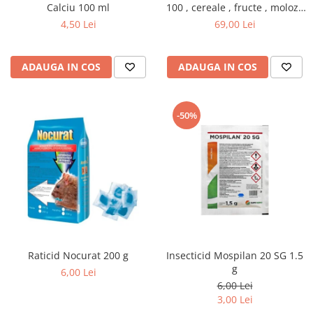
Calciu 100 ml
100 , cereale , fructe , moloz ,
menaj si depozitare
4,50 Lei
69,00 Lei
ADAUGA IN COS
ADAUGA IN COS
-50%
Raticid Nocurat 200 g
Insecticid Mospilan 20 SG 1.5
g
6,00 Lei
6,00 Lei
3,00 Lei