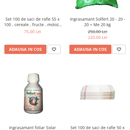
Set 100 de saci de rafie 55 x
Ingrasamant Solfert 20 - 20 -
100 , cereale , fructe , moloz ,
20 + Me 20 kg
menaj si depozitare
75,00 Lei
250,00 Lei
220,00 Lei
ADAUGA IN COS
ADAUGA IN COS
Ingrasamant foliar Solar
Set 100 de saci de rafie 50 x