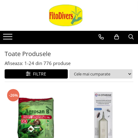
Toate Produsele
Afiseaza:
1-
24
din
776
produse
FILTRE
-26%