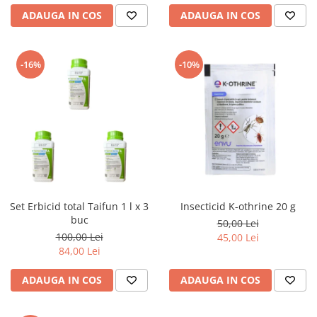
ADAUGA IN COS
ADAUGA IN COS
-16%
-10%
Set Erbicid total Taifun 1 l x 3
Insecticid K-othrine 20 g
buc
50,00 Lei
100,00 Lei
45,00 Lei
84,00 Lei
ADAUGA IN COS
ADAUGA IN COS