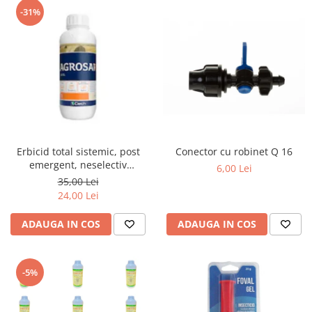
-31%
Erbicid total sistemic, post
Conector cu robinet Q 16
emergent, neselectiv
6,00 Lei
(buruieni monocotiledonate si
35,00 Lei
dicotiledonate, anuale si
24,00 Lei
perene), Agrosar360 SL,
ADAUGA IN COS
ADAUGA IN COS
-5%