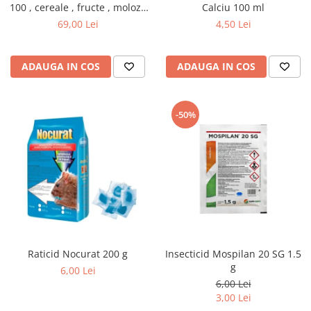
100 , cereale , fructe , moloz ,
Calciu 100 ml
menaj si depozitare
69,00 Lei
4,50 Lei
ADAUGA IN COS
ADAUGA IN COS
-50%
Raticid Nocurat 200 g
Insecticid Mospilan 20 SG 1.5
g
6,00 Lei
6,00 Lei
3,00 Lei