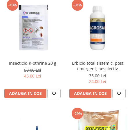
-10%
-31%
Insecticid K-othrine 20 g
Erbicid total sistemic, post
emergent, neselectiv
50,00 Lei
(buruieni monocotiledonate si
35,00 Lei
45,00 Lei
dicotiledonate, anuale si
24,00 Lei
perene), Agrosar360 SL,
ADAUGA IN COS
ADAUGA IN COS
-29%