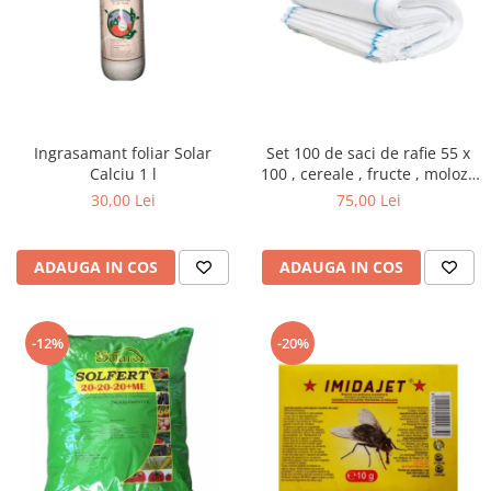
Ingrasamant foliar Solar
Set 100 de saci de rafie 55 x
Calciu 1 l
100 , cereale , fructe , moloz ,
menaj si depozitare
30,00 Lei
75,00 Lei
ADAUGA IN COS
ADAUGA IN COS
-12%
-20%