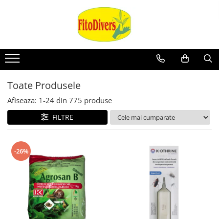
Toate Produsele
Afiseaza:
1-
24
din
775
produse
FILTRE
-26%