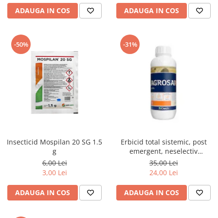
ADAUGA IN COS
ADAUGA IN COS
-50%
-31%
Insecticid Mospilan 20 SG 1.5
Erbicid total sistemic, post
g
emergent, neselectiv
(buruieni monocotiledonate si
6,00 Lei
35,00 Lei
dicotiledonate, anuale si
3,00 Lei
24,00 Lei
perene), Agrosar360 SL,
ADAUGA IN COS
ADAUGA IN COS