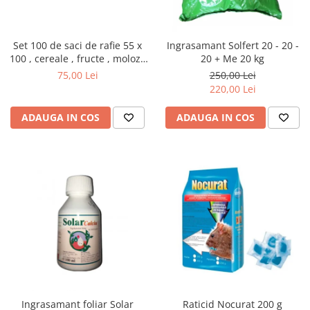
Set 100 de saci de rafie 55 x
Ingrasamant Solfert 20 - 20 -
100 , cereale , fructe , moloz ,
20 + Me 20 kg
menaj si depozitare
75,00 Lei
250,00 Lei
220,00 Lei
ADAUGA IN COS
ADAUGA IN COS
Ingrasamant foliar Solar
Raticid Nocurat 200 g