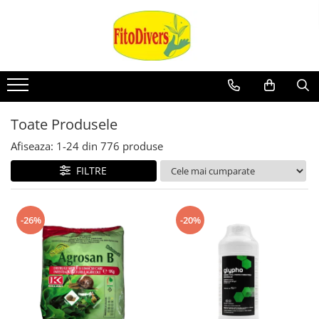
Toate Produsele
Afiseaza:
1-
24
din
776
produse
FILTRE
-26%
-20%