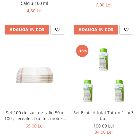
Calciu 100 ml
6,00 Lei
4,50 Lei
ADAUGA IN COS
ADAUGA IN COS
-16%
Set 100 de saci de rafie 50 x
Set Erbicid total Taifun 1 l x 3
100 , cereale , fructe , moloz ,
buc
menaj si depozitare
69,00 Lei
100,00 Lei
84,00 Lei