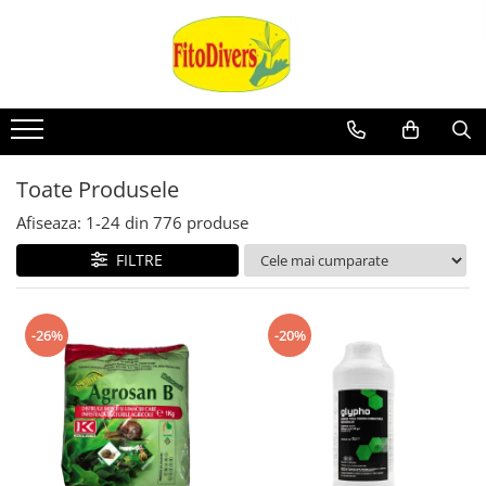
Toate Produsele
Afiseaza:
1-
24
din
776
produse
FILTRE
-26%
-20%