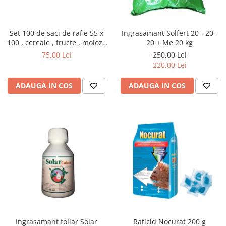
Set 100 de saci de rafie 55 x
Ingrasamant Solfert 20 - 20 -
100 , cereale , fructe , moloz ,
20 + Me 20 kg
menaj si depozitare
75,00 Lei
250,00 Lei
220,00 Lei
ADAUGA IN COS
ADAUGA IN COS
Ingrasamant foliar Solar
Raticid Nocurat 200 g