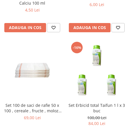
Calciu 100 ml
6,00 Lei
4,50 Lei
ADAUGA IN COS
ADAUGA IN COS
-16%
Set 100 de saci de rafie 50 x
Set Erbicid total Taifun 1 l x 3
100 , cereale , fructe , moloz ,
buc
menaj si depozitare
69,00 Lei
100,00 Lei
84,00 Lei