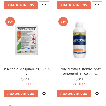
ADAUGA IN COS
ADAUGA IN COS
-50%
-31%
Insecticid Mospilan 20 SG 1.5
Erbicid total sistemic, post
g
emergent, neselectiv
(buruieni monocotiledonate si
6,00 Lei
35,00 Lei
dicotiledonate, anuale si
3,00 Lei
24,00 Lei
perene), Agrosar360 SL,
ADAUGA IN COS
ADAUGA IN COS