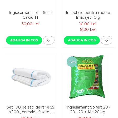
Ingrasamant foliar Solar
Insecticid pentru muste
Calciu 1 l
Imidajet 10 g
30,00 Lei
10,00 Lei
8,00 Lei
ADAUGA IN COS
ADAUGA IN COS
-12%
Set 100 de saci de rafie 55
Ingrasamant Solfert 20 -
x 100 , cereale , fructe ,
20 - 20 + Me 20 kg
moloz , menaj si