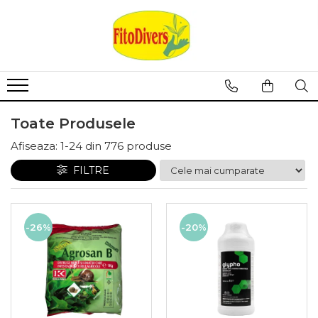
Toate Produsele
Afiseaza:
1-
24
din
776
produse
FILTRE
-26%
-20%