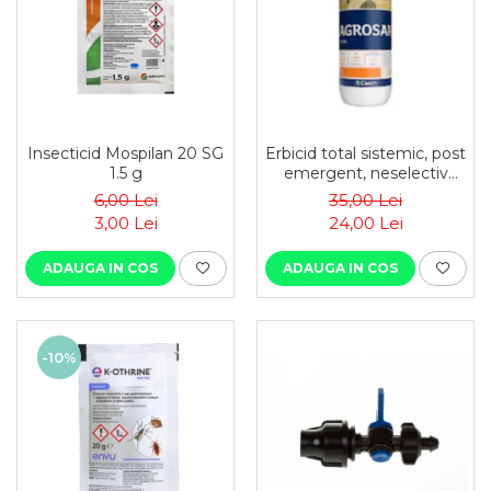
Insecticid Mospilan 20 SG
Erbicid total sistemic, post
1.5 g
emergent, neselectiv
(buruieni
6,00 Lei
35,00 Lei
monocotiledonate si
3,00 Lei
24,00 Lei
dicotiledonate, anuale si
perene), Agrosar360 SL,
ADAUGA IN COS
ADAUGA IN COS
-10%