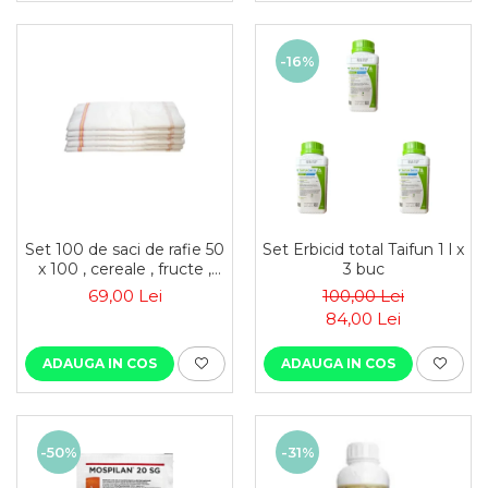
-16%
Set 100 de saci de rafie 50
Set Erbicid total Taifun 1 l x
x 100 , cereale , fructe ,
3 buc
moloz , menaj si
69,00 Lei
100,00 Lei
depozitare
84,00 Lei
ADAUGA IN COS
ADAUGA IN COS
-50%
-31%