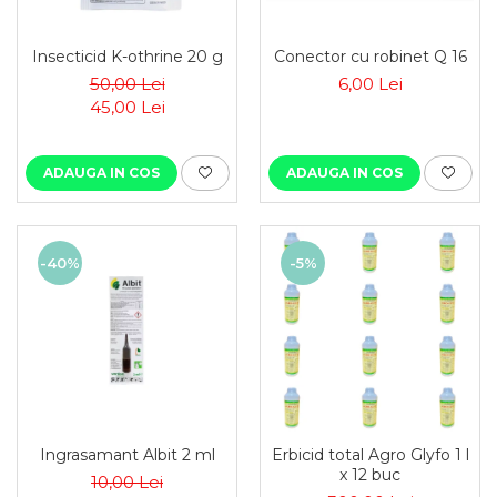
Insecticid K-othrine 20 g
Conector cu robinet Q 16
50,00 Lei
6,00 Lei
45,00 Lei
ADAUGA IN COS
ADAUGA IN COS
-40%
-5%
Ingrasamant Albit 2 ml
Erbicid total Agro Glyfo 1 l
x 12 buc
10,00 Lei