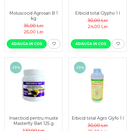
Moluscocid Agrosan B 1
Erbicid total Glypho 1 l
kg
30,00 Lei
35,00 Lei
24,00 Lei
26,00 Lei
ADAUGA IN COS
ADAUGA IN COS
-17%
-17%
Insecticid pentru muste
Erbicid total Agro Glyfo 1 l
Masterfly Bait 125 g
30,00 Lei
120,00 Lei