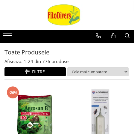
Toate Produsele
Afiseaza:
1-
24
din
776
produse
FILTRE
-26%