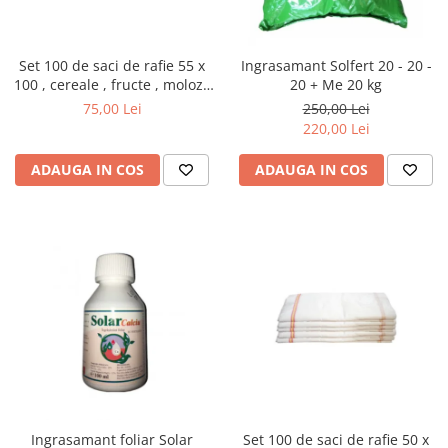
Set 100 de saci de rafie 55 x
Ingrasamant Solfert 20 - 20 -
100 , cereale , fructe , moloz ,
20 + Me 20 kg
menaj si depozitare
75,00 Lei
250,00 Lei
220,00 Lei
ADAUGA IN COS
ADAUGA IN COS
Ingrasamant foliar Solar
Set 100 de saci de rafie 50 x