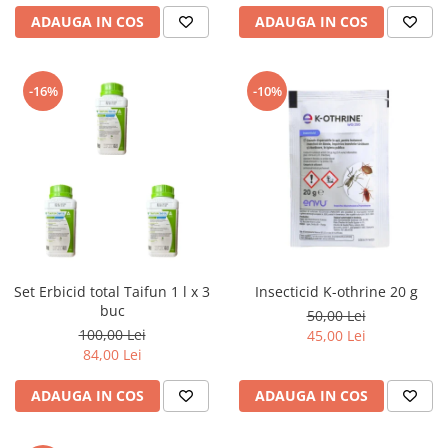
ADAUGA IN COS
ADAUGA IN COS
-16%
-10%
Set Erbicid total Taifun 1 l x 3
Insecticid K-othrine 20 g
buc
50,00 Lei
100,00 Lei
45,00 Lei
84,00 Lei
ADAUGA IN COS
ADAUGA IN COS