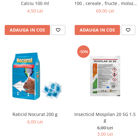
Calciu 100 ml
100 , cereale , fructe , moloz ,
menaj si depozitare
4,50 Lei
69,00 Lei
ADAUGA IN COS
ADAUGA IN COS
-50%
Raticid Nocurat 200 g
Insecticid Mospilan 20 SG 1.5
g
6,00 Lei
6,00 Lei
3,00 Lei