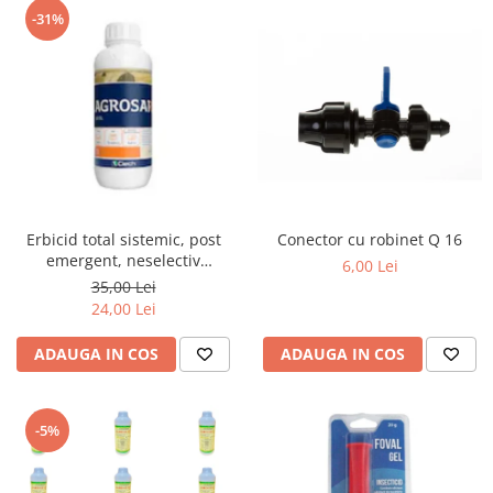
-31%
Erbicid total sistemic, post
Conector cu robinet Q 16
emergent, neselectiv
6,00 Lei
(buruieni monocotiledonate si
35,00 Lei
dicotiledonate, anuale si
24,00 Lei
perene), Agrosar360 SL,
ADAUGA IN COS
ADAUGA IN COS
-5%