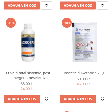
ADAUGA IN COS
ADAUGA IN COS
-31%
-10%
Erbicid total sistemic, post
Insecticid K-othrine 20 g
emergent, neselectiv
50,00 Lei
(buruieni monocotiledonate si
35,00 Lei
45,00 Lei
dicotiledonate, anuale si
24,00 Lei
perene), Agrosar360 SL,
ADAUGA IN COS
ADAUGA IN COS