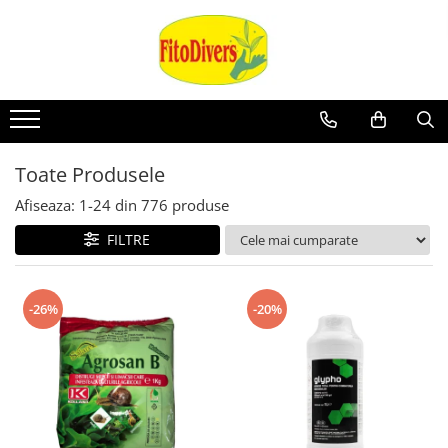
Toate Produsele
Afiseaza:
1-
24
din
776
produse
FILTRE
-26%
-20%