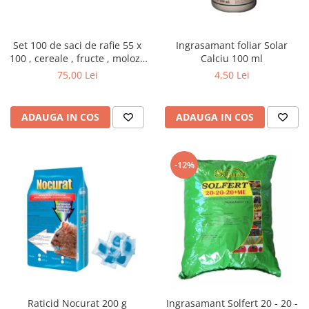
Set 100 de saci de rafie 55 x
Ingrasamant foliar Solar
100 , cereale , fructe , moloz ,
Calciu 100 ml
menaj si depozitare
75,00 Lei
4,50 Lei
ADAUGA IN COS
ADAUGA IN COS
-12%
Raticid Nocurat 200 g
Ingrasamant Solfert 20 - 20 -