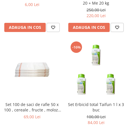
20 + Me 20 kg
6,00 Lei
250,00 Lei
220,00 Lei
ADAUGA IN COS
ADAUGA IN COS
-16%
Set 100 de saci de rafie 50 x
Set Erbicid total Taifun 1 l x 3
100 , cereale , fructe , moloz ,
buc
menaj si depozitare
69,00 Lei
100,00 Lei
84,00 Lei