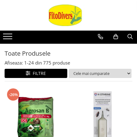
Toate Produsele
Afiseaza:
1-
24
din
775
produse
FILTRE
-26%