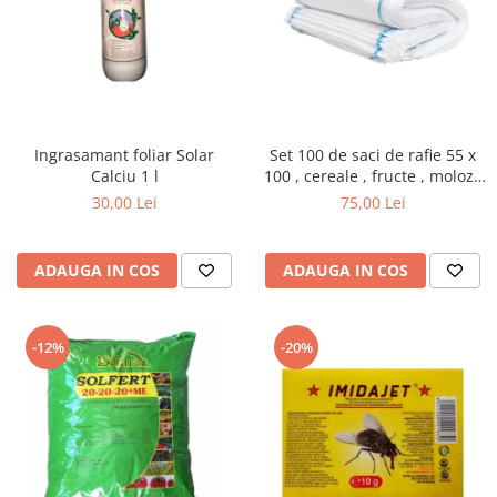
Ingrasamant foliar Solar
Set 100 de saci de rafie 55 x
Calciu 1 l
100 , cereale , fructe , moloz ,
menaj si depozitare
30,00 Lei
75,00 Lei
ADAUGA IN COS
ADAUGA IN COS
-12%
-20%