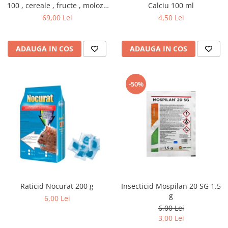
100 , cereale , fructe , moloz ,
Calciu 100 ml
menaj si depozitare
69,00 Lei
4,50 Lei
ADAUGA IN COS
ADAUGA IN COS
-50%
Raticid Nocurat 200 g
Insecticid Mospilan 20 SG 1.5
g
6,00 Lei
6,00 Lei
3,00 Lei