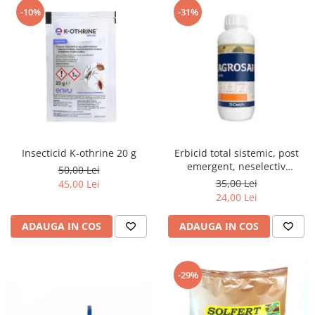
-10%
-31%
Insecticid K-othrine 20 g
Erbicid total sistemic, post
emergent, neselectiv
50,00 Lei
(buruieni monocotiledonate si
35,00 Lei
45,00 Lei
dicotiledonate, anuale si
24,00 Lei
perene), Agrosar360 SL,
ADAUGA IN COS
ADAUGA IN COS
-29%