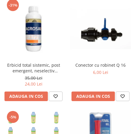
-31%
Erbicid total sistemic, post
Conector cu robinet Q 16
emergent, neselectiv
6,00 Lei
(buruieni monocotiledonate si
35,00 Lei
dicotiledonate, anuale si
24,00 Lei
perene), Agrosar360 SL,
ADAUGA IN COS
ADAUGA IN COS
-5%