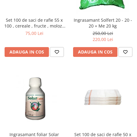
Set 100 de saci de rafie 55 x
Ingrasamant Solfert 20 - 20 -
100 , cereale , fructe , moloz ,
20 + Me 20 kg
menaj si depozitare
75,00 Lei
250,00 Lei
220,00 Lei
ADAUGA IN COS
ADAUGA IN COS
Ingrasamant foliar Solar
Set 100 de saci de rafie 50 x