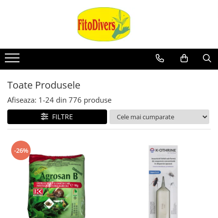
Toate Produsele
Afiseaza:
1-
24
din
776
produse
FILTRE
-26%