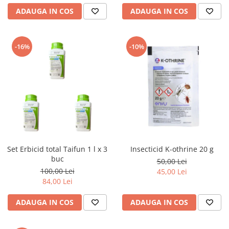
ADAUGA IN COS
ADAUGA IN COS
-16%
-10%
Set Erbicid total Taifun 1 l x 3
Insecticid K-othrine 20 g
buc
50,00 Lei
100,00 Lei
45,00 Lei
84,00 Lei
ADAUGA IN COS
ADAUGA IN COS