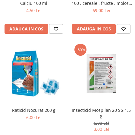
Calciu 100 ml
100 , cereale , fructe , moloz ,
menaj si depozitare
4,50 Lei
69,00 Lei
ADAUGA IN COS
ADAUGA IN COS
-50%
Raticid Nocurat 200 g
Insecticid Mospilan 20 SG 1.5
g
6,00 Lei
6,00 Lei
3,00 Lei