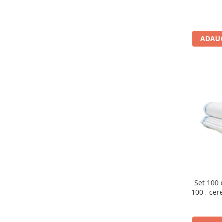
ADAUG
Set 100 
100 , cere
mena