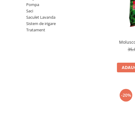
Pompa
Saci
Saculet Lavanda
Sistem de irigare
Tratament
Molusco
35,
ADAUG
-20%