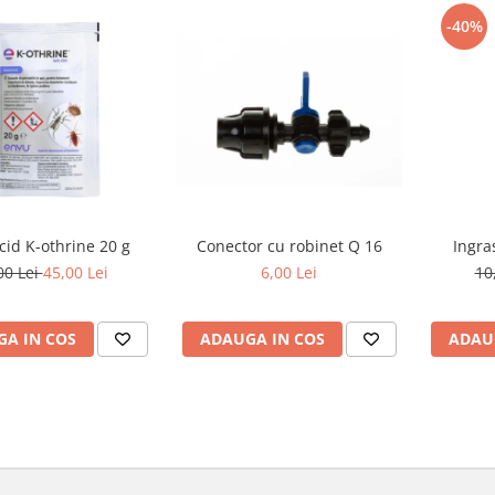
-40%
icid K-othrine 20 g
Conector cu robinet Q 16
Ingra
00 Lei
45,00 Lei
6,00 Lei
10
A IN COS
ADAUGA IN COS
ADAU