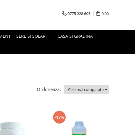
0775 228 605
0,00
MENT
SERE SI SOLARI
CASA SI GRADINA
Ordoneaza:
-17%