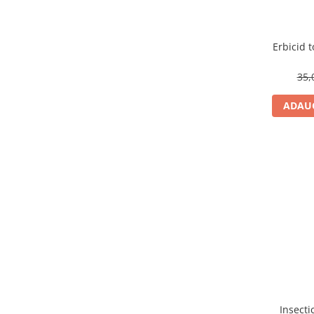
Erbicid t
35,
ADAUG
Insecti