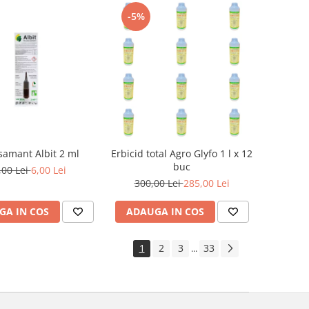
-5%
samant Albit 2 ml
Erbicid total Agro Glyfo 1 l x 12
buc
,00 Lei
6,00 Lei
300,00 Lei
285,00 Lei
GA IN COS
ADAUGA IN COS
1
2
3
33
...