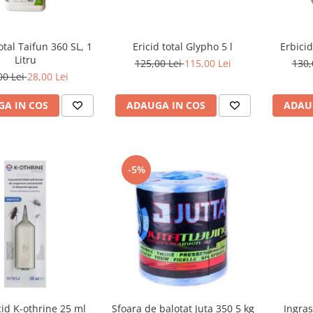
otal Taifun 360 SL, 1
Ericid total Glypho 5 l
Erbicid
Litru
125,00 Lei
115,00 Lei
130,
00 Lei
28,00 Lei
A IN COS
ADAUGA IN COS
ADAU
-5%
cid K-othrine 25 ml
Sfoara de balotat Juta 350 5 kg
Ingras