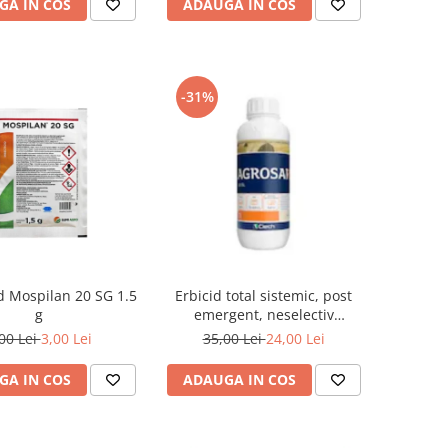
GA IN COS
ADAUGA IN COS
-31%
id Mospilan 20 SG 1.5
Erbicid total sistemic, post
g
emergent, neselectiv
(buruieni monocotiledonate si
00 Lei
3,00 Lei
35,00 Lei
24,00 Lei
dicotiledonate, anuale si
perene), Agrosar360 SL,
GA IN COS
ADAUGA IN COS