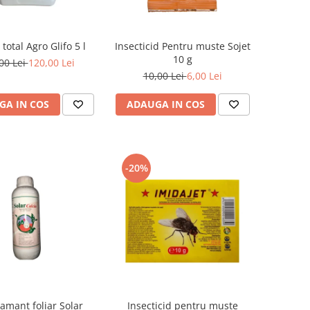
 total Agro Glifo 5 l
Insecticid Pentru muste Sojet
10 g
00 Lei
120,00 Lei
10,00 Lei
6,00 Lei
GA IN COS
ADAUGA IN COS
-20%
amant foliar Solar
Insecticid pentru muste