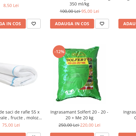
350 ml/kg
8,50 Lei
100,00 Lei
95,00 Lei
A IN COS
ADAUGA IN COS
ADAU
-12%
de saci de rafie 55 x
Ingrasamant Solfert 20 - 20 -
Ingras
ale , fructe , moloz ,
20 + Me 20 kg
j si depozitare
75,00 Lei
250,00 Lei
220,00 Lei