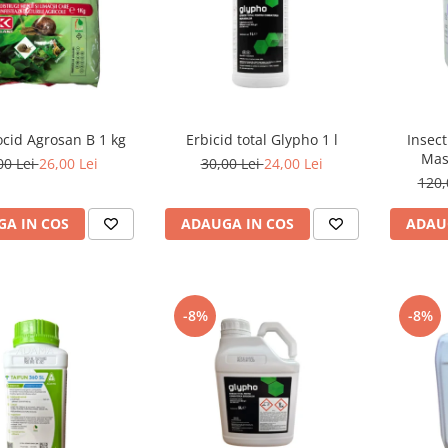
cid Agrosan B 1 kg
Erbicid total Glypho 1 l
Insec
Mast
00 Lei
26,00 Lei
30,00 Lei
24,00 Lei
120,
A IN COS
ADAUGA IN COS
ADAU
-8%
-8%