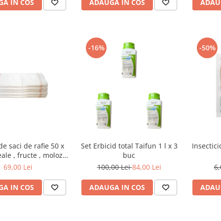
A IN COS
ADAUGA IN COS
ADAU
-16%
-50%
de saci de rafie 50 x
Set Erbicid total Taifun 1 l x 3
Insectic
ale , fructe , moloz ,
buc
j si depozitare
69,00 Lei
100,00 Lei
84,00 Lei
6,
A IN COS
ADAUGA IN COS
ADAU