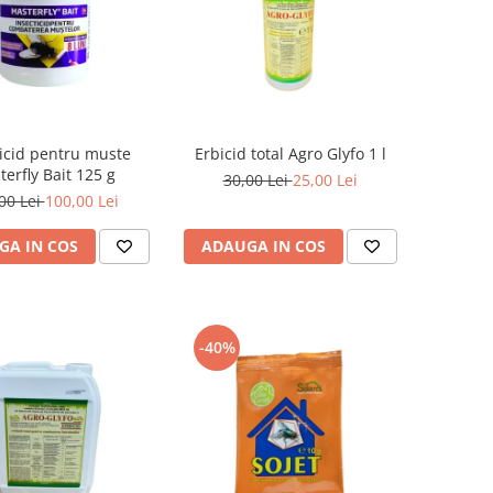
ticid pentru muste
Erbicid total Agro Glyfo 1 l
erfly Bait 125 g
30,00 Lei
25,00 Lei
00 Lei
100,00 Lei
GA IN COS
ADAUGA IN COS
-40%