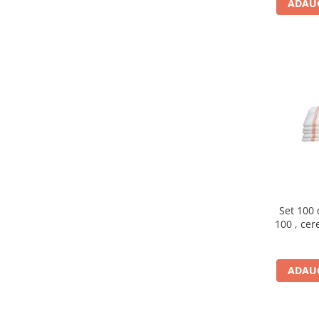
ADAUG
Set 100 
100 , cere
mena
ADAUG