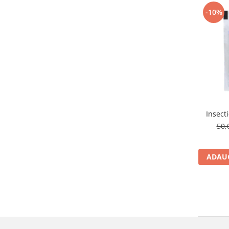
-10%
Insect
50,
ADAUG