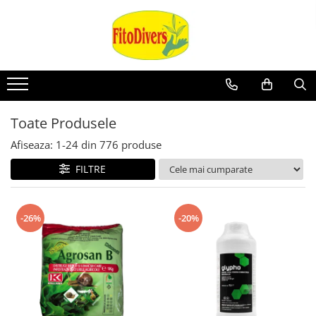
Toate Produsele
Afiseaza:
1-
24
din
776
produse
FILTRE
-26%
-20%