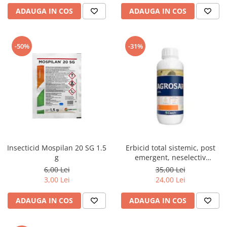
ADAUGA IN COS
ADAUGA IN COS
-50%
-31%
Insecticid Mospilan 20 SG 1.5
Erbicid total sistemic, post
g
emergent, neselectiv
(buruieni monocotiledonate si
6,00 Lei
35,00 Lei
dicotiledonate, anuale si
3,00 Lei
24,00 Lei
perene), Agrosar360 SL,
ADAUGA IN COS
ADAUGA IN COS