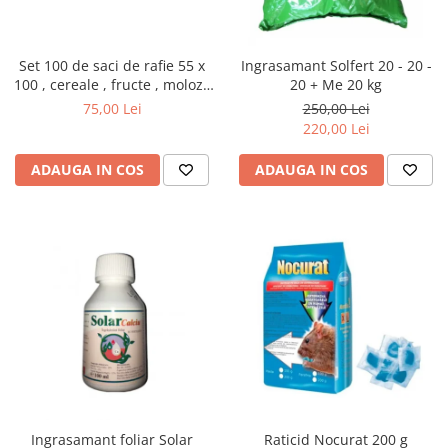
Set 100 de saci de rafie 55 x
Ingrasamant Solfert 20 - 20 -
100 , cereale , fructe , moloz ,
20 + Me 20 kg
menaj si depozitare
75,00 Lei
250,00 Lei
220,00 Lei
ADAUGA IN COS
ADAUGA IN COS
Ingrasamant foliar Solar
Raticid Nocurat 200 g