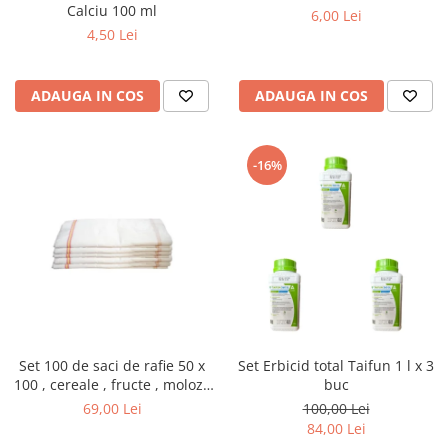
Calciu 100 ml
6,00 Lei
4,50 Lei
ADAUGA IN COS
ADAUGA IN COS
-16%
Set 100 de saci de rafie 50 x
Set Erbicid total Taifun 1 l x 3
100 , cereale , fructe , moloz ,
buc
menaj si depozitare
69,00 Lei
100,00 Lei
84,00 Lei