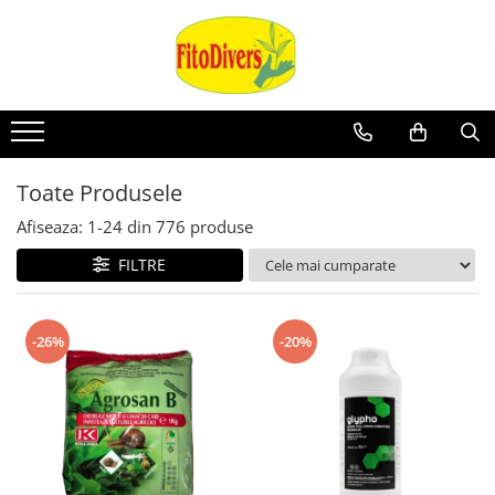
Toate Produsele
Afiseaza:
1-
24
din
776
produse
FILTRE
-26%
-20%