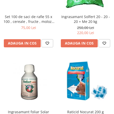
Set 100 de saci de rafie 55 x
Ingrasamant Solfert 20 - 20 -
100 , cereale , fructe , moloz ,
20 + Me 20 kg
menaj si depozitare
75,00 Lei
250,00 Lei
220,00 Lei
ADAUGA IN COS
ADAUGA IN COS
Ingrasamant foliar Solar
Raticid Nocurat 200 g