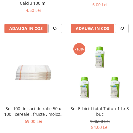
Calciu 100 ml
6,00 Lei
4,50 Lei
ADAUGA IN COS
ADAUGA IN COS
-16%
Set 100 de saci de rafie 50 x
Set Erbicid total Taifun 1 l x 3
100 , cereale , fructe , moloz ,
buc
menaj si depozitare
69,00 Lei
100,00 Lei
84,00 Lei