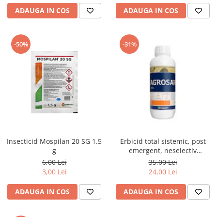
ADAUGA IN COS
ADAUGA IN COS
-50%
-31%
Insecticid Mospilan 20 SG 1.5
Erbicid total sistemic, post
g
emergent, neselectiv
(buruieni monocotiledonate si
6,00 Lei
35,00 Lei
dicotiledonate, anuale si
3,00 Lei
24,00 Lei
perene), Agrosar360 SL,
ADAUGA IN COS
ADAUGA IN COS