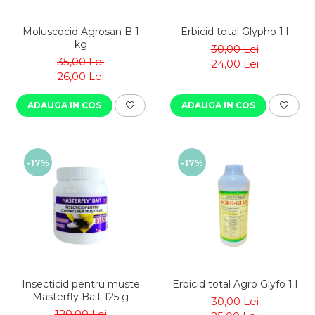
Moluscocid Agrosan B 1
Erbicid total Glypho 1 l
kg
30,00 Lei
35,00 Lei
24,00 Lei
26,00 Lei
ADAUGA IN COS
ADAUGA IN COS
-17%
-17%
Insecticid pentru muste
Erbicid total Agro Glyfo 1 l
Masterfly Bait 125 g
30,00 Lei
120,00 Lei