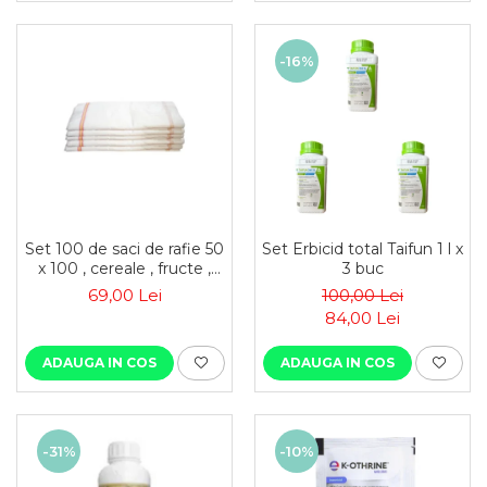
-16%
Set 100 de saci de rafie 50
Set Erbicid total Taifun 1 l x
x 100 , cereale , fructe ,
3 buc
moloz , menaj si
69,00 Lei
100,00 Lei
depozitare
84,00 Lei
ADAUGA IN COS
ADAUGA IN COS
-31%
-10%