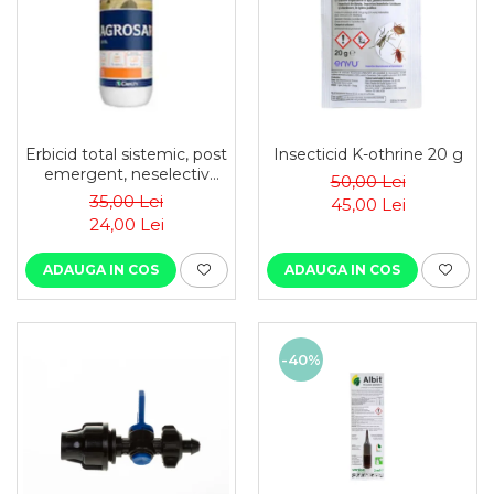
Erbicid total sistemic, post
Insecticid K-othrine 20 g
emergent, neselectiv
50,00 Lei
(buruieni
35,00 Lei
45,00 Lei
monocotiledonate si
24,00 Lei
dicotiledonate, anuale si
perene), Agrosar360 SL,
ADAUGA IN COS
ADAUGA IN COS
-40%