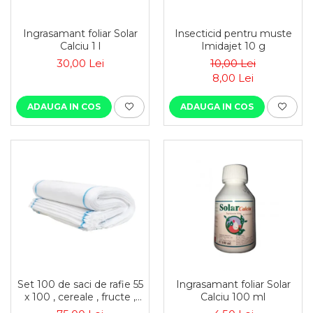
Ingrasamant foliar Solar
Insecticid pentru muste
Calciu 1 l
Imidajet 10 g
30,00 Lei
10,00 Lei
8,00 Lei
ADAUGA IN COS
ADAUGA IN COS
Set 100 de saci de rafie 55
Ingrasamant foliar Solar
x 100 , cereale , fructe ,
Calciu 100 ml
moloz , menaj si