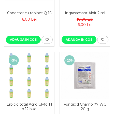
Conector cu robinet Q 16
Ingrasamant Albit 2 ml
6,00 Lei
10,00 Lei
6,00 Lei
ADAUGA IN COS
ADAUGA IN COS
-5%
-25%
Erbicid total Agro Glyfo 1 l
Fungicid Champ 77 WG
x 12 buc
20 g