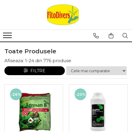
Toate Produsele
Afiseaza:
1-
24
din
776
produse
FILTRE
-26%
-20%