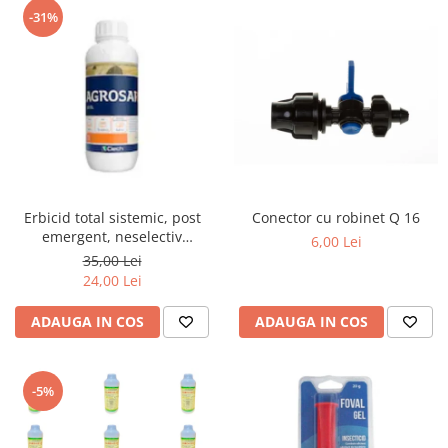
-31%
Erbicid total sistemic, post
Conector cu robinet Q 16
emergent, neselectiv
6,00 Lei
(buruieni monocotiledonate si
35,00 Lei
dicotiledonate, anuale si
24,00 Lei
perene), Agrosar360 SL,
ADAUGA IN COS
ADAUGA IN COS
-5%