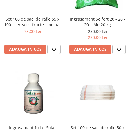
Set 100 de saci de rafie 55 x
Ingrasamant Solfert 20 - 20 -
100 , cereale , fructe , moloz ,
20 + Me 20 kg
menaj si depozitare
75,00 Lei
250,00 Lei
220,00 Lei
ADAUGA IN COS
ADAUGA IN COS
Ingrasamant foliar Solar
Set 100 de saci de rafie 50 x