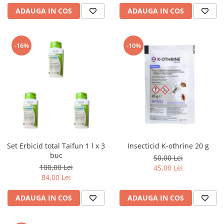
ADAUGA IN COS
ADAUGA IN COS
-16%
-10%
Set Erbicid total Taifun 1 l x 3
Insecticid K-othrine 20 g
buc
50,00 Lei
100,00 Lei
45,00 Lei
84,00 Lei
ADAUGA IN COS
ADAUGA IN COS