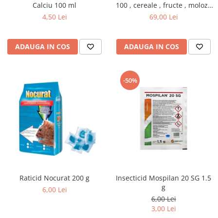
Calciu 100 ml
100 , cereale , fructe , moloz ,
menaj si depozitare
4,50 Lei
69,00 Lei
ADAUGA IN COS
ADAUGA IN COS
-50%
Raticid Nocurat 200 g
Insecticid Mospilan 20 SG 1.5
g
6,00 Lei
6,00 Lei
3,00 Lei