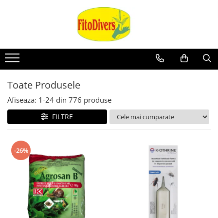
Toate Produsele
Afiseaza:
1-
24
din
776
produse
FILTRE
-26%