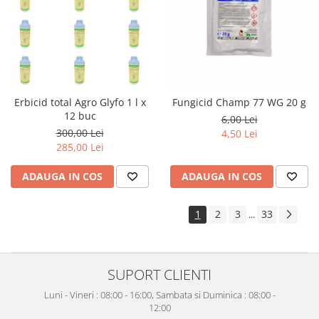
Erbicid total Agro Glyfo 1 l x
Fungicid Champ 77 WG 20 g
12 buc
6,00 Lei
300,00 Lei
4,50 Lei
285,00 Lei
ADAUGA IN COS
ADAUGA IN COS
1
2
3
33
...
SUPORT CLIENTI
Luni - Vineri : 08:00 - 16:00, Sambata si Duminica : 08:00 -
12:00