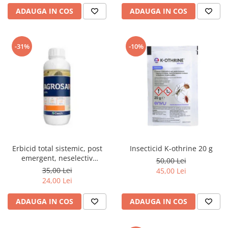
ADAUGA IN COS
ADAUGA IN COS
-31%
-10%
Erbicid total sistemic, post
Insecticid K-othrine 20 g
emergent, neselectiv
50,00 Lei
(buruieni monocotiledonate si
35,00 Lei
45,00 Lei
dicotiledonate, anuale si
24,00 Lei
perene), Agrosar360 SL,
ADAUGA IN COS
ADAUGA IN COS