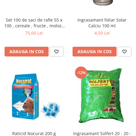
Set 100 de saci de rafie 55 x
Ingrasamant foliar Solar
100 , cereale , fructe , moloz ,
Calciu 100 ml
menaj si depozitare
75,00 Lei
4,50 Lei
ADAUGA IN COS
ADAUGA IN COS
-12%
Raticid Nocurat 200 g
Ingrasamant Solfert 20 - 20 -