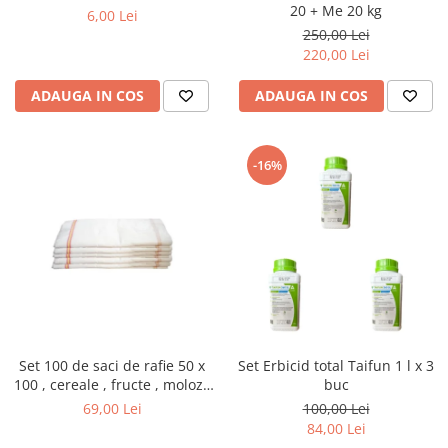
20 + Me 20 kg
6,00 Lei
250,00 Lei
220,00 Lei
ADAUGA IN COS
ADAUGA IN COS
-16%
Set 100 de saci de rafie 50 x
Set Erbicid total Taifun 1 l x 3
100 , cereale , fructe , moloz ,
buc
menaj si depozitare
69,00 Lei
100,00 Lei
84,00 Lei