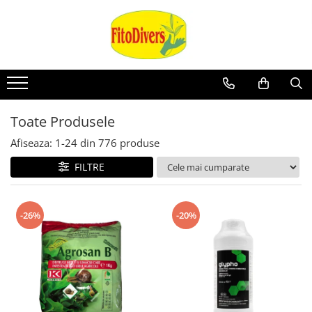
Toate Produsele
Afiseaza:
1-
24
din
776
produse
FILTRE
-26%
-20%