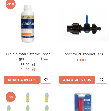
-31%
Erbicid total sistemic, post
Conector cu robinet Q 16
emergent, neselectiv
6,00 Lei
(buruieni monocotiledonate si
35,00 Lei
dicotiledonate, anuale si
24,00 Lei
perene), Agrosar360 SL,
ADAUGA IN COS
ADAUGA IN COS
-5%