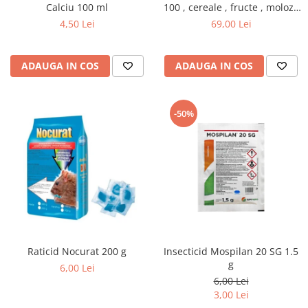
Calciu 100 ml
100 , cereale , fructe , moloz ,
menaj si depozitare
4,50 Lei
69,00 Lei
ADAUGA IN COS
ADAUGA IN COS
-50%
Raticid Nocurat 200 g
Insecticid Mospilan 20 SG 1.5
g
6,00 Lei
6,00 Lei
3,00 Lei