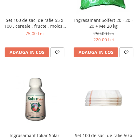
Set 100 de saci de rafie 55 x
Ingrasamant Solfert 20 - 20 -
100 , cereale , fructe , moloz ,
20 + Me 20 kg
menaj si depozitare
75,00 Lei
250,00 Lei
220,00 Lei
ADAUGA IN COS
ADAUGA IN COS
Ingrasamant foliar Solar
Set 100 de saci de rafie 50 x