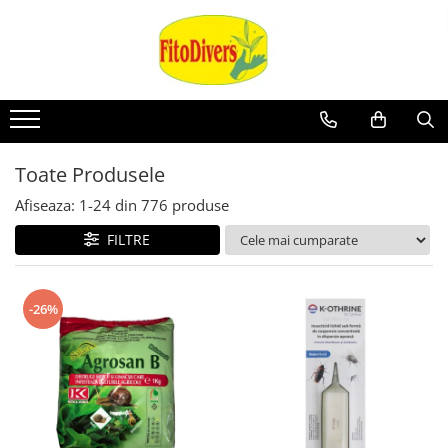
Toate Produsele
Afiseaza:
1-
24
din
776
produse
FILTRE
-26%