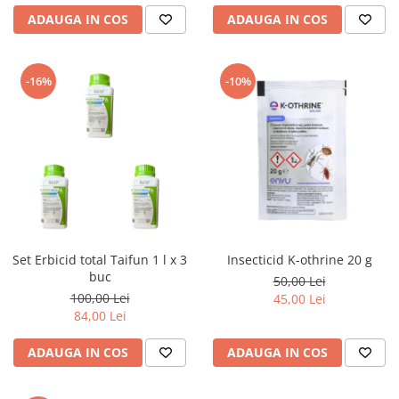
ADAUGA IN COS
ADAUGA IN COS
-16%
-10%
Set Erbicid total Taifun 1 l x 3
Insecticid K-othrine 20 g
buc
50,00 Lei
100,00 Lei
45,00 Lei
84,00 Lei
ADAUGA IN COS
ADAUGA IN COS