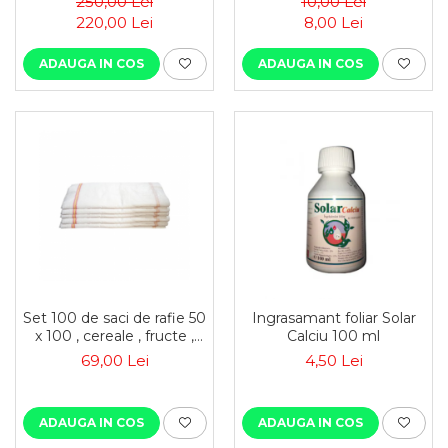
250,00 Lei
10,00 Lei
220,00 Lei
8,00 Lei
ADAUGA IN COS
ADAUGA IN COS
Set 100 de saci de rafie 50
Ingrasamant foliar Solar
x 100 , cereale , fructe ,
Calciu 100 ml
moloz , menaj si
69,00 Lei
4,50 Lei
depozitare
ADAUGA IN COS
ADAUGA IN COS