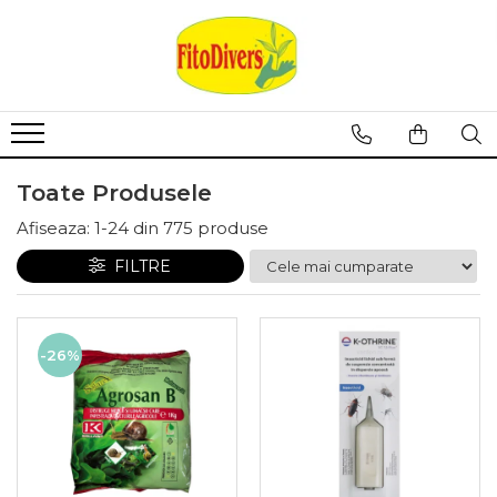
Toate Produsele
Afiseaza:
1-
24
din
775
produse
FILTRE
-26%