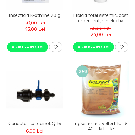
Insecticid K-othrine 20 g
Erbicid total sistemic, post
emergent, neselectiv
50,00 Lei
(buruieni
35,00 Lei
45,00 Lei
monocotiledonate si
24,00 Lei
dicotiledonate, anuale si
perene), Agrosar360 SL,
ADAUGA IN COS
ADAUGA IN COS
-29%
Conector cu robinet Q 16
Ingrasamant Solfert 10 - 5
- 40 + ME 1 kg
6,00 Lei