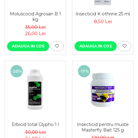
Moluscocid Agrosan B 1
Insecticid K-othrine 25 ml
kg
8,50 Lei
35,00 Lei
26,00 Lei
ADAUGA IN COS
ADAUGA IN COS
-20%
-17%
Erbicid total Glypho 1 l
Insecticid pentru muste
Masterfly Bait 125 g
30,00 Lei
120,00 Lei