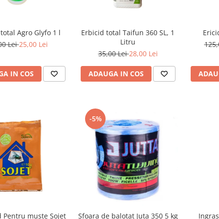
total Agro Glyfo 1 l
Erbicid total Taifun 360 SL, 1
Erici
Litru
00 Lei
25,00 Lei
125,
35,00 Lei
28,00 Lei
A IN COS
ADAUGA IN COS
ADAU
-5%
d Pentru muste Sojet
Sfoara de balotat Juta 350 5 kg
Ingras