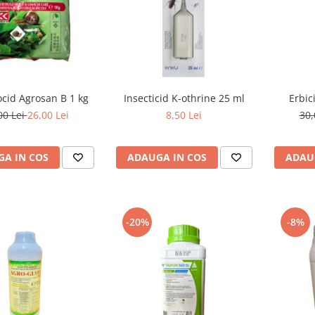
cid Agrosan B 1 kg
Insecticid K-othrine 25 ml
Erbic
00 Lei
26,00 Lei
8,50 Lei
30,
A IN COS
ADAUGA IN COS
ADAU
-20%
-8%