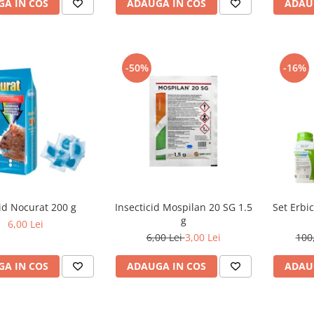
A IN COS
ADAUGA IN COS
ADAU
-50%
-16%
id Nocurat 200 g
Insecticid Mospilan 20 SG 1.5
Set Erbic
g
6,00 Lei
6,00 Lei
3,00 Lei
100
A IN COS
ADAUGA IN COS
ADAU