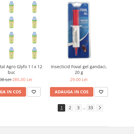
tal Agro Glyfo 1 l x 12
Insecticid Foval gel gandaci,
buc
20 g
00 Lei
285,00 Lei
29,00 Lei
GA IN COS
ADAUGA IN COS
1
2
3
33
...