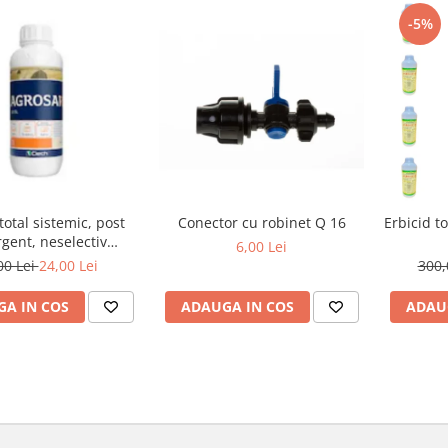
-5%
total sistemic, post
Conector cu robinet Q 16
Erbicid to
gent, neselectiv
6,00 Lei
 monocotiledonate si
00 Lei
24,00 Lei
300,
ledonate, anuale si
), Agrosar360 SL,
A IN COS
ADAUGA IN COS
ADAU