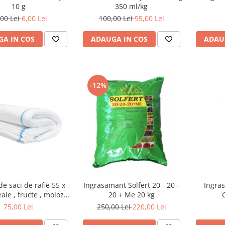
10 g
350 ml/kg
,00 Lei
6,00 Lei
100,00 Lei
95,00 Lei
A IN COS
ADAUGA IN COS
ADAU
-12%
de saci de rafie 55 x
Ingrasamant Solfert 20 - 20 -
Ingras
ale , fructe , moloz ,
20 + Me 20 kg
j si depozitare
75,00 Lei
250,00 Lei
220,00 Lei