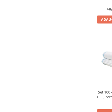
10
ADAUG
Set 100 
100 , cere
mena