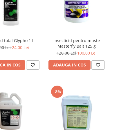
id total Glypho 1 l
Insecticid pentru muste
Masterfly Bait 125 g
00 Lei
24,00 Lei
120,00 Lei
100,00 Lei
GA IN COS
ADAUGA IN COS
-8%