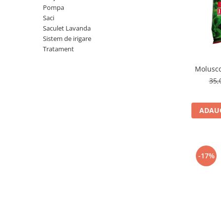
Pompa
Saci
Saculet Lavanda
Sistem de irigare
Tratament
Molusco
35,
ADAUG
-17%