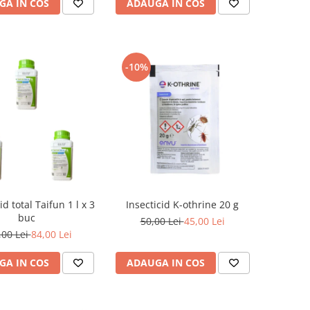
GA IN COS
ADAUGA IN COS
-10%
id total Taifun 1 l x 3
Insecticid K-othrine 20 g
buc
50,00 Lei
45,00 Lei
,00 Lei
84,00 Lei
GA IN COS
ADAUGA IN COS