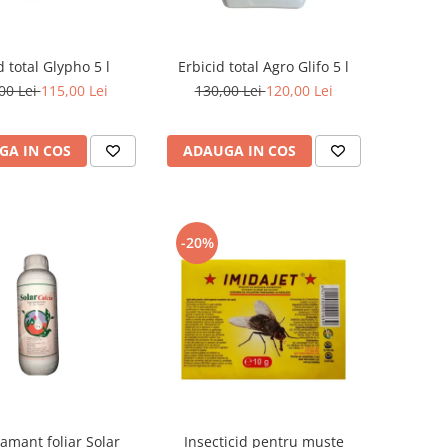
d total Glypho 5 l
Erbicid total Agro Glifo 5 l
00 Lei
115,00 Lei
130,00 Lei
120,00 Lei
GA IN COS
ADAUGA IN COS
-20%
amant foliar Solar
Insecticid pentru muste