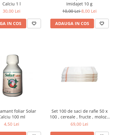
Calciu 1 l
Imidajet 10 g
30,00 Lei
10,00 Lei
8,00 Lei
GA IN COS
ADAUGA IN COS
amant foliar Solar
Set 100 de saci de rafie 50 x
Calciu 100 ml
100 , cereale , fructe , moloz ,
menaj si depozitare
4,50 Lei
69,00 Lei