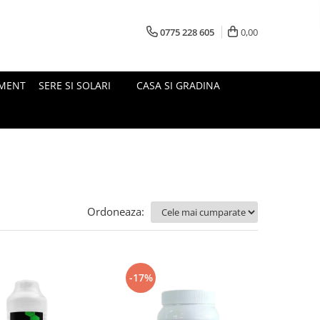
0775 228 605
0,00
MENT
SERE SI SOLARI
CASA SI GRADINA
Ordoneaza:
-17%