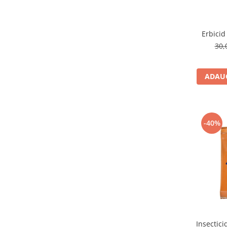
Erbicid 
30,
ADAUG
-40%
Insectici