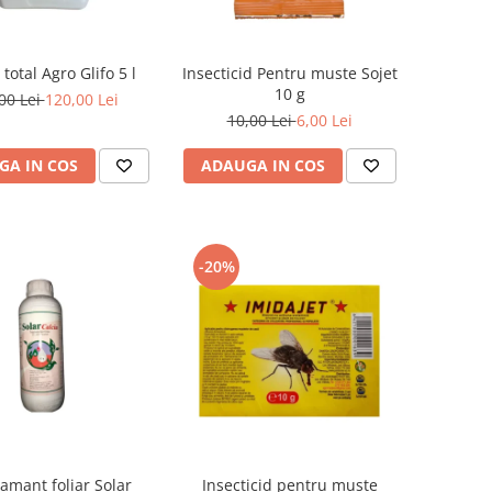
 total Agro Glifo 5 l
Insecticid Pentru muste Sojet
10 g
00 Lei
120,00 Lei
10,00 Lei
6,00 Lei
GA IN COS
ADAUGA IN COS
-20%
amant foliar Solar
Insecticid pentru muste