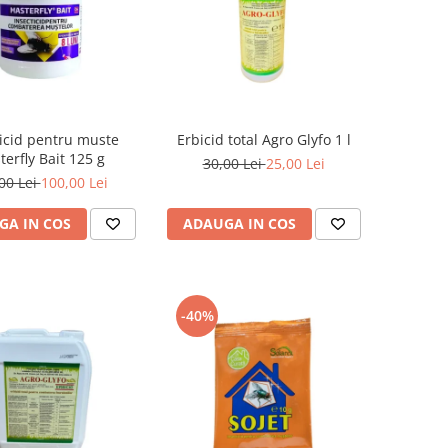
ticid pentru muste
Erbicid total Agro Glyfo 1 l
erfly Bait 125 g
30,00 Lei
25,00 Lei
00 Lei
100,00 Lei
GA IN COS
ADAUGA IN COS
-40%