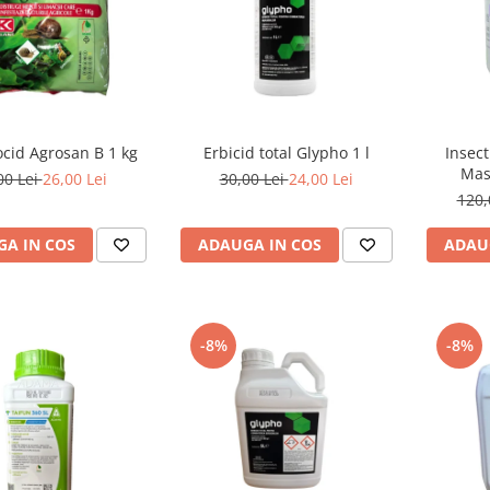
cid Agrosan B 1 kg
Erbicid total Glypho 1 l
Insec
Mast
00 Lei
26,00 Lei
30,00 Lei
24,00 Lei
120,
A IN COS
ADAUGA IN COS
ADAU
-8%
-8%