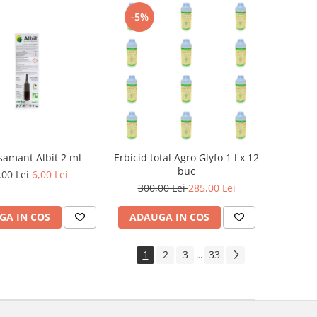
-5%
samant Albit 2 ml
Erbicid total Agro Glyfo 1 l x 12
buc
,00 Lei
6,00 Lei
300,00 Lei
285,00 Lei
GA IN COS
ADAUGA IN COS
1
2
3
33
...