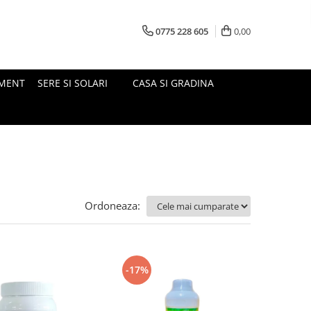
0775 228 605
0,00
MENT
SERE SI SOLARI
CASA SI GRADINA
Ordoneaza:
-17%