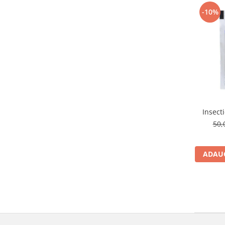
-10%
Insect
50,
ADAUG