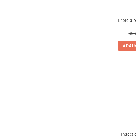
Erbicid t
35,
ADAUG
Insecti