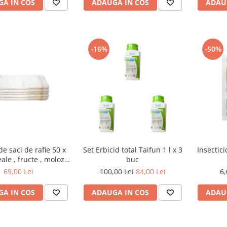
A IN COS
ADAUGA IN COS
ADAU
-16%
-50%
de saci de rafie 50 x
Set Erbicid total Taifun 1 l x 3
Insectic
ale , fructe , moloz ,
buc
j si depozitare
69,00 Lei
100,00 Lei
84,00 Lei
6,
A IN COS
ADAUGA IN COS
ADAU