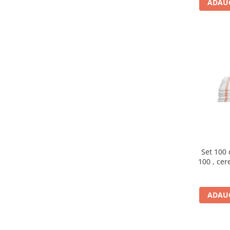
ADAUG
Set 100 
100 , cere
mena
ADAUG