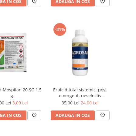
GA IN COS
ADAUGA IN COS
-31%
id Mospilan 20 SG 1.5
Erbicid total sistemic, post
g
emergent, neselectiv
(buruieni monocotiledonate si
00 Lei
3,00 Lei
35,00 Lei
24,00 Lei
dicotiledonate, anuale si
perene), Agrosar360 SL,
GA IN COS
ADAUGA IN COS