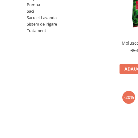
Pompa
Saci
Saculet Lavanda
Sistem de irigare
Tratament
Molusco
35,
ADAUG
-20%