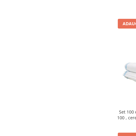
ADAUG
Set 100 
100 , cere
mena