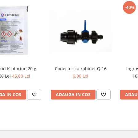
-40%
icid K-othrine 20 g
Conector cu robinet Q 16
Ingra
00 Lei
45,00 Lei
6,00 Lei
10
A IN COS
ADAUGA IN COS
ADAU