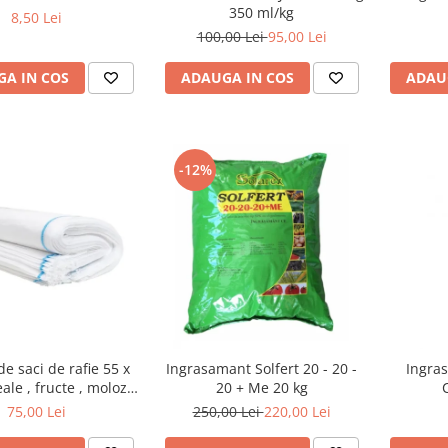
350 ml/kg
8,50 Lei
100,00 Lei
95,00 Lei
A IN COS
ADAUGA IN COS
ADAU
-12%
de saci de rafie 55 x
Ingrasamant Solfert 20 - 20 -
Ingras
ale , fructe , moloz ,
20 + Me 20 kg
j si depozitare
75,00 Lei
250,00 Lei
220,00 Lei