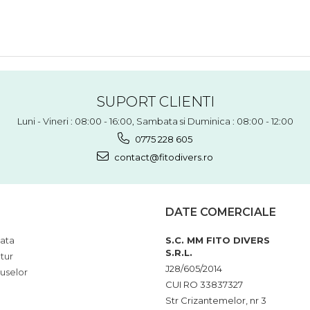
SUPORT CLIENTI
Luni - Vineri : 08:00 - 16:00, Sambata si Duminica : 08:00 - 12:00
0775 228 605
contact@fitodivers.ro
DATE COMERCIALE
ata
S.C. MM FITO DIVERS
S.R.L.
tur
J28/605/2014
uselor
CUI RO 33837327
Str Crizantemelor, nr 3