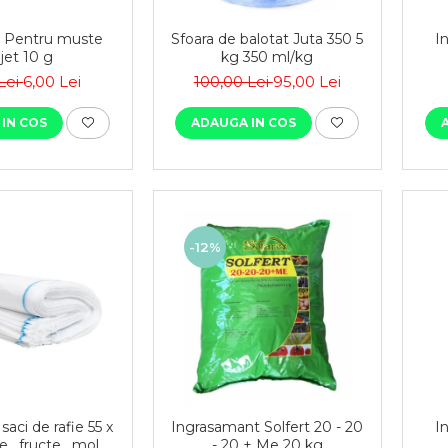
d Pentru muste
Sfoara de balotat Juta 350 5
I
jet 10 g
kg 350 ml/kg
 Lei
6,00 Lei
100,00 Lei
95,00 Lei
IN COS
ADAUGA IN COS
-12%
saci de rafie 55 x
Ingrasamant Solfert 20 - 20
I
e , fructe , moloz
- 20 + Me 20 kg