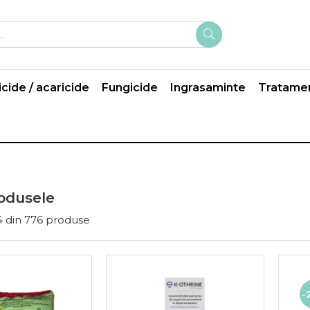
icide / acaricide
Fungicide
Ingrasaminte
Tratame
odusele
4
din
776
produse
-