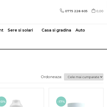
0775 228 605
0,00
nt
Sere si solari
Casa si gradina
Auto
Ordoneaza:
20%
-17%