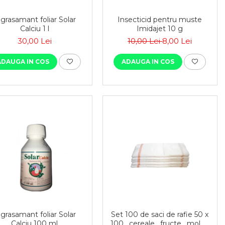
ngrasamant foliar Solar
Insecticid pentru muste
Calciu 1 l
Imidajet 10 g
30,00 Lei
10,00 Lei
8,00 Lei
ADAUGA IN COS
ADAUGA IN COS
ngrasamant foliar Solar
Set 100 de saci de rafie 50 x
Calciu 100 ml
100 , cereale , fructe , moloz