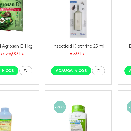
 Agrosan B 1 kg
Insecticid K-othrine 25 ml
E
Lei
26,00 Lei
8,50 Lei
IN COS
ADAUGA IN COS
-20%