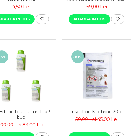
, menaj si depozitare
4,50 Lei
69,00 Lei
ADAUGA IN COS
ADAUGA IN COS
16%
-10%
Erbicid total Taifun 1 l x 3
Insecticid K-othrine 20 g
buc
50,00 Lei
45,00 Lei
100,00 Lei
84,00 Lei