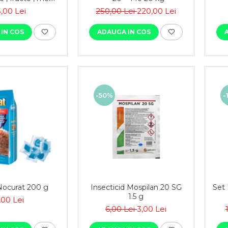
 si depozitare
,00 Lei
250,00 Lei
220,00 Lei
IN COS
ADAUGA IN COS
-50%
-
Nocurat 200 g
Insecticid Mospilan 20 SG
Set 
1.5 g
,00 Lei
6,00 Lei
3,00 Lei