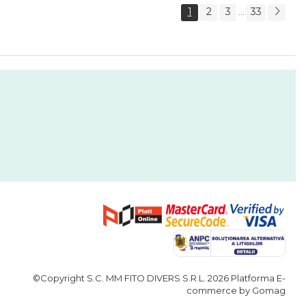
1
2
3
33
...
©Copyright S.C. MM FITO DIVERS S.R.L. 2026
Platforma E-
commerce by Gomag