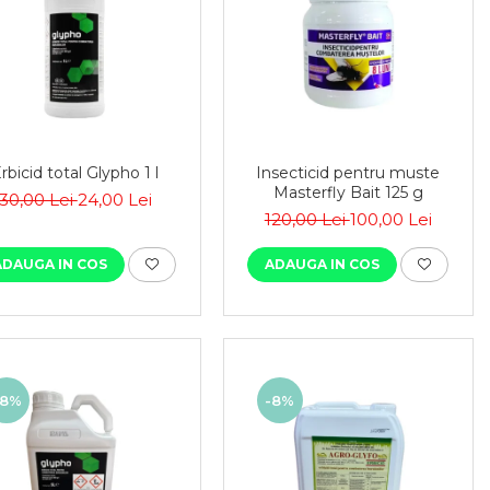
rbicid total Glypho 1 l
Insecticid pentru muste
Masterfly Bait 125 g
30,00 Lei
24,00 Lei
120,00 Lei
100,00 Lei
ADAUGA IN COS
ADAUGA IN COS
-8%
-8%