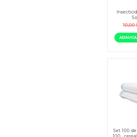
Insectici
So
10,00
ADAUGA 
Set 100 de 
100 , cereal