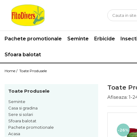
Pachete promotionale
Seminte
Erbicide
Insect
Sfoara balotat
Home /
Toate Produsele
Toate Pr
Toate Produsele
Afiseaza:
1-
2
Seminte
Casa si gradina
Sere si solari
Sfoara balotat
Pachete promotionale
-26%
Acasa