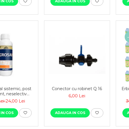
IN COS
ADAUGA IN COS
al sistemic, post
Conector cu robinet Q 16
Erbi
t, neselectiv
6,00 Lei
monocotiledonate
Lei
24,00 Lei
3
donate, anuale si
Agrosar360 SL,
IN COS
ADAUGA IN COS