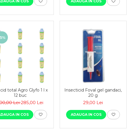
ADAUGA IN COS
ADAUGA IN COS
-5%
cid total Agro Glyfo 1 l x
Insecticid Foval gel gandaci,
12 buc
20 g
00,00 Lei
285,00 Lei
29,00 Lei
ADAUGA IN COS
ADAUGA IN COS