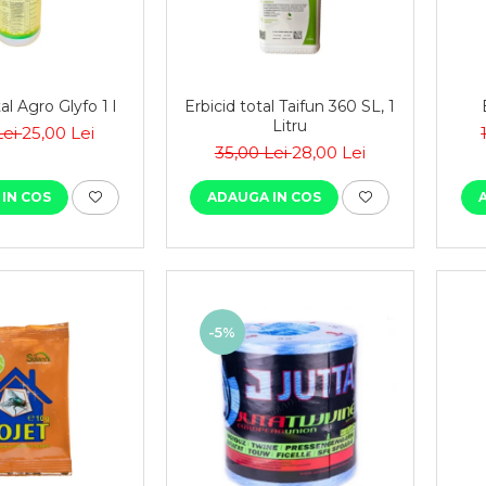
al Agro Glyfo 1 l
Erbicid total Taifun 360 SL, 1
Litru
Lei
25,00 Lei
35,00 Lei
28,00 Lei
IN COS
ADAUGA IN COS
-5%