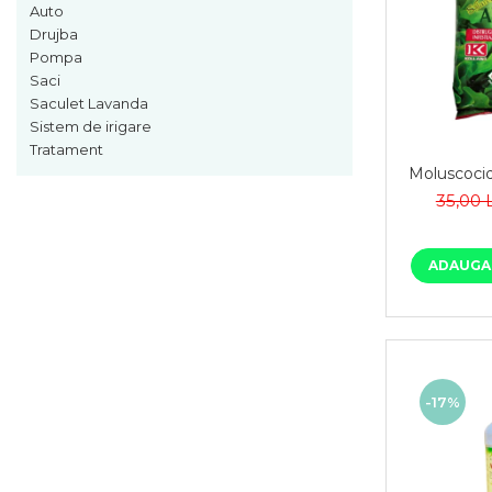
Auto
Drujba
Pompa
Saci
Saculet Lavanda
Sistem de irigare
Tratament
Moluscocid
35,00 
ADAUGA 
-17%