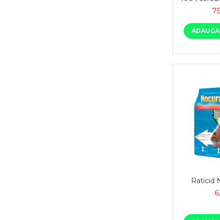
, menaj
75
ADAUGA 
Raticid 
6