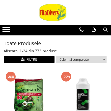
Toate Produsele
Afiseaza:
1-
24
din
776
produse
FILTRE
-26%
-20%