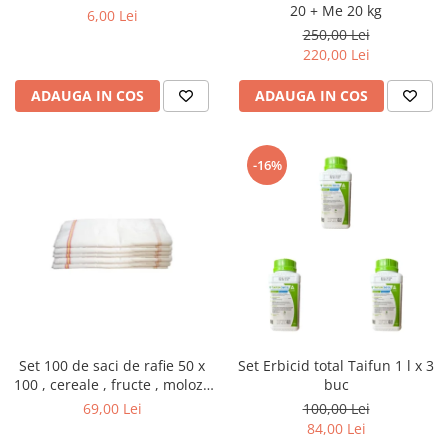
20 + Me 20 kg
6,00 Lei
250,00 Lei
220,00 Lei
ADAUGA IN COS
ADAUGA IN COS
-16%
Set 100 de saci de rafie 50 x
Set Erbicid total Taifun 1 l x 3
100 , cereale , fructe , moloz ,
buc
menaj si depozitare
69,00 Lei
100,00 Lei
84,00 Lei