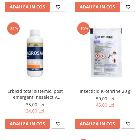
ADAUGA IN COS
ADAUGA IN COS
-31%
-10%
Erbicid total sistemic, post
Insecticid K-othrine 20 g
emergent, neselectiv
50,00 Lei
(buruieni monocotiledonate si
35,00 Lei
45,00 Lei
dicotiledonate, anuale si
24,00 Lei
perene), Agrosar360 SL,
ADAUGA IN COS
ADAUGA IN COS