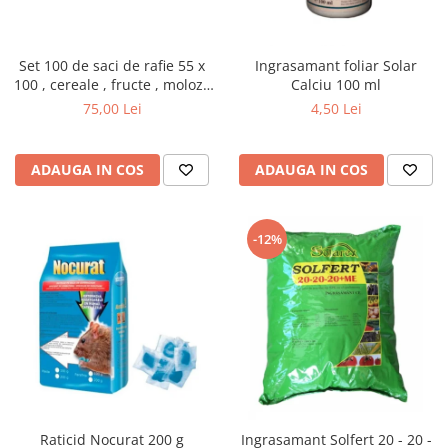
Set 100 de saci de rafie 55 x
Ingrasamant foliar Solar
100 , cereale , fructe , moloz ,
Calciu 100 ml
menaj si depozitare
75,00 Lei
4,50 Lei
ADAUGA IN COS
ADAUGA IN COS
-12%
Raticid Nocurat 200 g
Ingrasamant Solfert 20 - 20 -