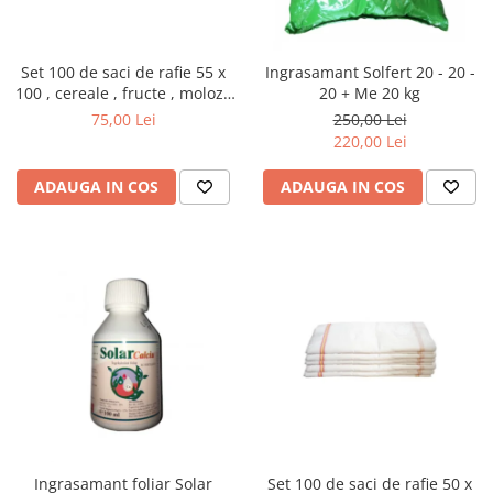
Set 100 de saci de rafie 55 x
Ingrasamant Solfert 20 - 20 -
100 , cereale , fructe , moloz ,
20 + Me 20 kg
menaj si depozitare
75,00 Lei
250,00 Lei
220,00 Lei
ADAUGA IN COS
ADAUGA IN COS
Ingrasamant foliar Solar
Set 100 de saci de rafie 50 x