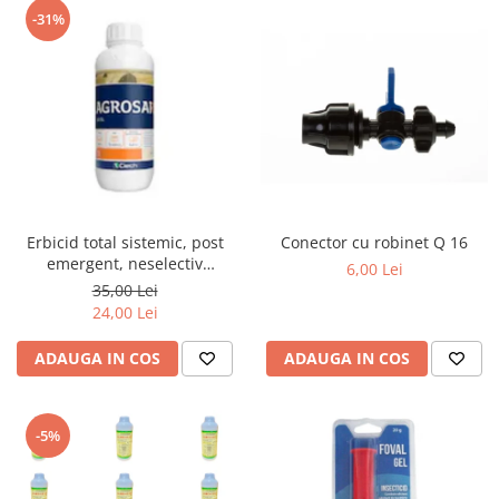
-31%
Erbicid total sistemic, post
Conector cu robinet Q 16
emergent, neselectiv
6,00 Lei
(buruieni monocotiledonate si
35,00 Lei
dicotiledonate, anuale si
24,00 Lei
perene), Agrosar360 SL,
ADAUGA IN COS
ADAUGA IN COS
-5%