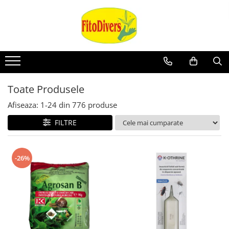
Toate Produsele
Afiseaza:
1-
24
din
776
produse
FILTRE
-26%