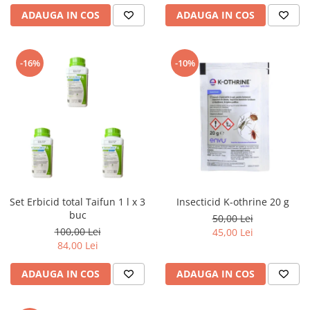
ADAUGA IN COS
ADAUGA IN COS
-16%
-10%
Set Erbicid total Taifun 1 l x 3
Insecticid K-othrine 20 g
buc
50,00 Lei
100,00 Lei
45,00 Lei
84,00 Lei
ADAUGA IN COS
ADAUGA IN COS