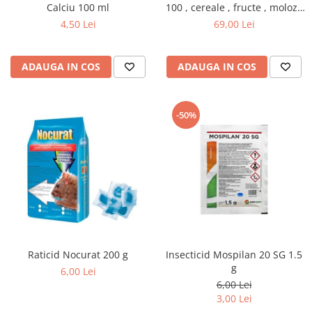
Calciu 100 ml
100 , cereale , fructe , moloz ,
menaj si depozitare
4,50 Lei
69,00 Lei
ADAUGA IN COS
ADAUGA IN COS
-50%
Raticid Nocurat 200 g
Insecticid Mospilan 20 SG 1.5
g
6,00 Lei
6,00 Lei
3,00 Lei