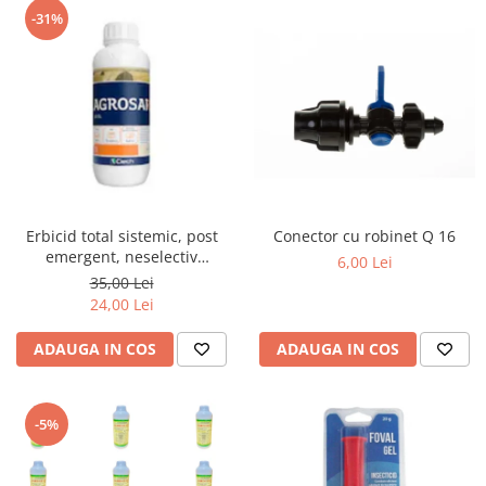
-31%
Erbicid total sistemic, post
Conector cu robinet Q 16
emergent, neselectiv
6,00 Lei
(buruieni monocotiledonate si
35,00 Lei
dicotiledonate, anuale si
24,00 Lei
perene), Agrosar360 SL,
ADAUGA IN COS
ADAUGA IN COS
-5%