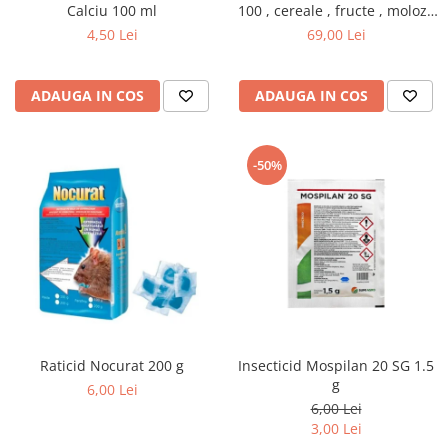
Calciu 100 ml
100 , cereale , fructe , moloz ,
menaj si depozitare
4,50 Lei
69,00 Lei
ADAUGA IN COS
ADAUGA IN COS
-50%
Raticid Nocurat 200 g
Insecticid Mospilan 20 SG 1.5
g
6,00 Lei
6,00 Lei
3,00 Lei