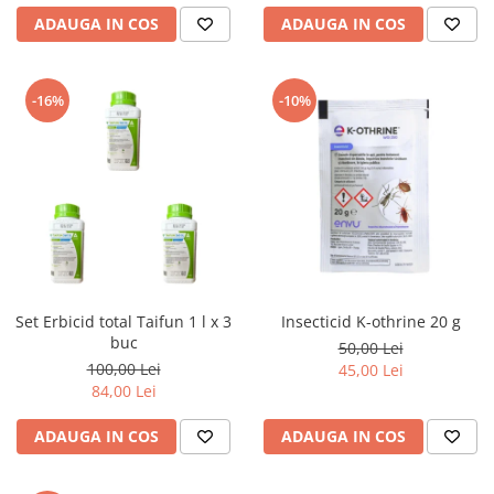
ADAUGA IN COS
ADAUGA IN COS
-16%
-10%
Set Erbicid total Taifun 1 l x 3
Insecticid K-othrine 20 g
buc
50,00 Lei
100,00 Lei
45,00 Lei
84,00 Lei
ADAUGA IN COS
ADAUGA IN COS