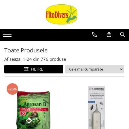
Toate Produsele
Afiseaza:
1-
24
din
776
produse
FILTRE
-26%