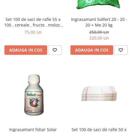
Set 100 de saci de rafie 55 x
Ingrasamant Solfert 20 - 20 -
100 , cereale , fructe , moloz ,
20 + Me 20 kg
menaj si depozitare
75,00 Lei
250,00 Lei
220,00 Lei
ADAUGA IN COS
ADAUGA IN COS
Ingrasamant foliar Solar
Set 100 de saci de rafie 50 x