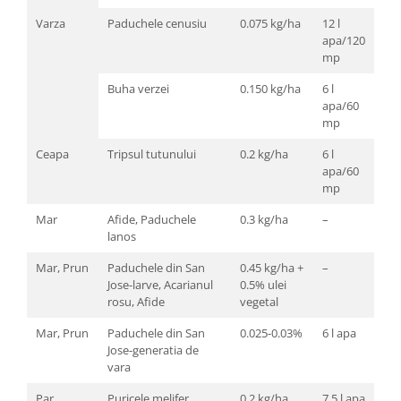
Varza
Paduchele cenusiu
0.075 kg/ha
12 l
apa/120
mp
Buha verzei
0.150 kg/ha
6 l
apa/60
mp
Ceapa
Tripsul tutunului
0.2 kg/ha
6 l
apa/60
mp
Mar
Afide, Paduchele
0.3 kg/ha
–
lanos
Mar, Prun
Paduchele din San
0.45 kg/ha +
–
Jose-larve, Acarianul
0.5% ulei
rosu, Afide
vegetal
Mar, Prun
Paduchele din San
0.025-0.03%
6 l apa
Jose-generatia de
vara
Par
Puricele melifer
0.2 kg/ha
7.5 l apa