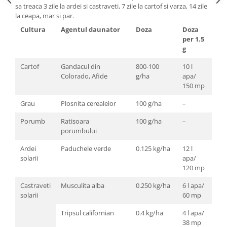
sa treaca 3 zile la ardei si castraveti, 7 zile la cartof si varza, 14 zile
la ceapa, mar si par.
Cultura
Agentul daunator
Doza
Doza
per 1.5
g
Cartof
Gandacul din
800-100
10 l
Colorado, Afide
g/ha
apa/
150 mp
Grau
Plosnita cerealelor
100 g/ha
–
Porumb
Ratisoara
100 g/ha
–
porumbului
Ardei
Paduchele verde
0.125 kg/ha
12 l
solarii
apa/
120 mp
Castraveti
Musculita alba
0.250 kg/ha
6 l apa/
solarii
60 mp
Tripsul californian
0.4 kg/ha
4 l apa/
38 mp