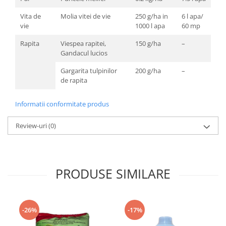
Vita de
Molia vitei de vie
250 g/ha in
6 l apa/
vie
1000 l apa
60 mp
Rapita
Viespea rapitei,
150 g/ha
–
Gandacul lucios
Gargarita tulpinilor
200 g/ha
–
de rapita
Informatii conformitate produs
Review-uri
(0)
PRODUSE SIMILARE
-26%
-17%