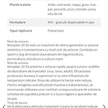
Plante tratate
Ardei, castraveti, ceapa, grau, mar,
par, porumb, prun, tomate, varza,
vita de vie
Formulare
WG – granule dispersabile in apa
Tipuri Aplicare
Pulverizare
Mod de actiune:
Mospilan 20 SG este un insecticid de ultima generatie cu actiune
sistemica si translaminara cu mod unic de actiune. Combate un
spectru larg de insecte daunatoare din legumicultura,
pomicultura, viticultura si cultura mare.
Mod de actiune:
Mospilan 20 SG prezinta o actiune rapida asupra tuturor stadiilor
de dezvoltare ale insectelor (oua, larve, adulti). Eficacitatea
produsului dureaza 3 saptamani si nu este influentata de
temperaturi ridicate. Doza de utilizare la hectar este redusa.
Pentru atingerea unei eficacitati maxime a tratamentului, se
recomanda utilizarea unor cantitati corespunzatoare de solutie la
unitatea de suprafata precum si o buna reglare a aparatelor de
stropit.
Timp de pauza:
De la efectuarea ultimului tratament si pana la recoltare trebuie