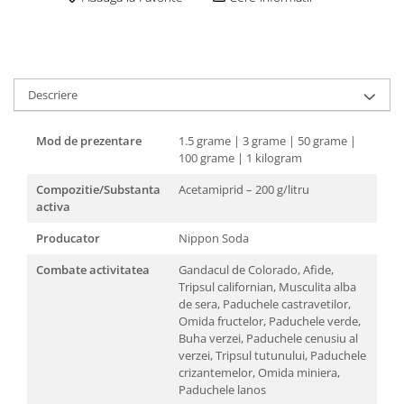
Descriere
Mod de prezentare
1.5 grame | 3 grame | 50 grame |
100 grame | 1 kilogram
Compozitie/Substanta
Acetamiprid – 200 g/litru
activa
Producator
Nippon Soda
Combate activitatea
Gandacul de Colorado, Afide,
Tripsul californian, Musculita alba
de sera, Paduchele castravetilor,
Omida fructelor, Paduchele verde,
Buha verzei, Paduchele cenusiu al
verzei, Tripsul tutunului, Paduchele
crizantemelor, Omida miniera,
Paduchele lanos