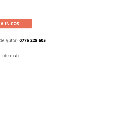
A IN COS
de ajutor?
0775 228 605
informatii