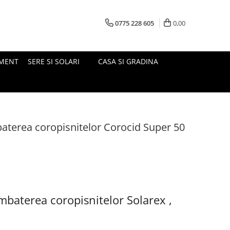
0775 228 605
0,00
MENT
SERE SI SOLARI
CASA SI GRADINA
aterea coropisnitelor Corocid Super 50
mbaterea coropisnitelor Solarex ,