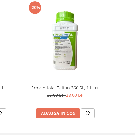
-20%
-8%
 l
Erbicid total Taifun 360 SL, 1 Litru
E
35,00 Lei
28,00 Lei
1
ADAUGA IN COS
AD