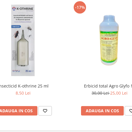
-17%
nsecticid K-othrine 25 ml
Erbicid total Agro Glyfo 1
8,50 Lei
30,00 Lei
25,00 Lei
ADAUGA IN COS
ADAUGA IN COS