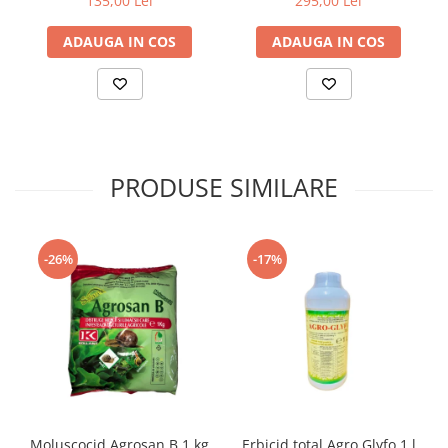
135,00 Lei
295,00 Lei
ADAUGA IN COS
ADAUGA IN COS
PRODUSE SIMILARE
-26%
-17%
Moluscocid Agrosan B 1 kg
Erbicid total Agro Glyfo 1 l