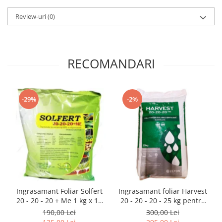
Review-uri
(0)
RECOMANDARI
-29%
-2%
Ingrasamant Foliar Solfert
Ingrasamant foliar Harvest
20 - 20 - 20 + Me 1 kg x 10
20 - 20 - 20 - 25 kg pentru
buc
pomi, legume, vita, cereale,
190,00 Lei
300,00 Lei
floarea soarelui