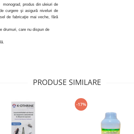
l monograd, produs din uleiuri de
 de curgere şi asigură niveluri de
sel de fabricaţie mai veche, fără
de drumuri, care nu dispun de
lă.
PRODUSE SIMILARE
-17%