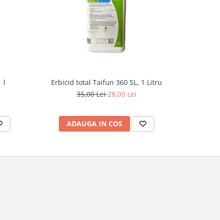
-8%
 l
Erbicid total Taifun 360 SL, 1 Litru
E
35,00 Lei
28,00 Lei
1
ADAUGA IN COS
AD