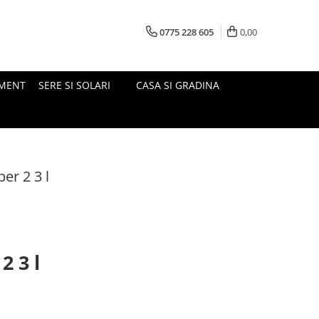
0775 228 605
0,00
MENT
SERE SI SOLARI
CASA SI GRADINA
er 2 3 l
2 3 l