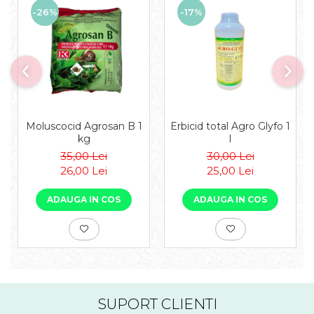
-26%
-17%
Moluscocid Agrosan B 1
Erbicid total Agro Glyfo 1
kg
l
35,00 Lei
30,00 Lei
26,00 Lei
25,00 Lei
ADAUGA IN COS
ADAUGA IN COS
SUPORT CLIENTI