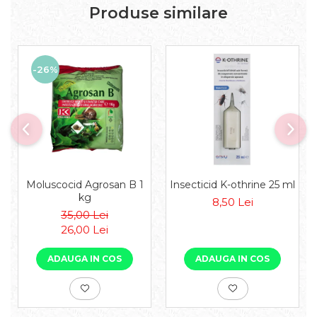
Produse similare
-26%
Moluscocid Agrosan B 1
Insecticid K-othrine 25 ml
kg
8,50 Lei
35,00 Lei
26,00 Lei
ADAUGA IN COS
ADAUGA IN COS