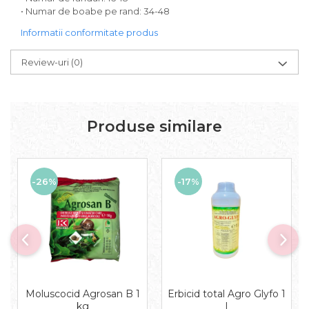
• Numar de boabe pe rand: 34-48
Informatii conformitate produs
Review-uri
(0)
Produse similare
-26%
-17%
Moluscocid Agrosan B 1
Erbicid total Agro Glyfo 1
kg
l