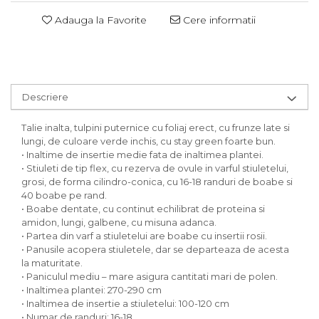
Adauga la Favorite
Cere informatii
Descriere
Talie inalta, tulpini puternice cu foliaj erect, cu frunze late si
lungi, de culoare verde inchis, cu stay green foarte bun.
• Inaltime de insertie medie fata de inaltimea plantei.
• Stiuleti de tip flex, cu rezerva de ovule in varful stiuletelui,
grosi, de forma cilindro-conica, cu 16-18 randuri de boabe si
40 boabe pe rand.
• Boabe dentate, cu continut echilibrat de proteina si
amidon, lungi, galbene, cu misuna adanca.
• Partea din varf a stiuletelui are boabe cu insertii rosii.
• Panusile acopera stiuletele, dar se departeaza de acesta
la maturitate.
• Paniculul mediu – mare asigura cantitati mari de polen.
• Inaltimea plantei: 270-290 cm
• Inaltimea de insertie a stiuletelui: 100-120 cm
• Numar de randuri: 16-18