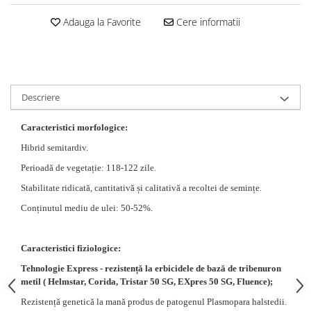
Adauga la Favorite
Cere informatii
Descriere
Caracteristici morfologice:
Hibrid semitardiv.
Perioadă de vegetație: 118-122 zile.
Stabilitate ridicată, cantitativă și calitativă a recoltei de semințe.
Conținutul mediu de ulei: 50-52%.
Caracteristici fiziologice:
Tehnologie Express - rezistență la erbicidele de bază de tribenuron
metil ( Helmstar, Corida, Tristar 50 SG, EXpres 50 SG, Fluence);
Rezistență genetică la mană produs de patogenul Plasmopara halstedii.