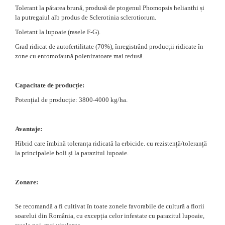
Tolerant la pătarea brună, produsă de ptogenul Phomopsis helianthi și
la putregaiul alb produs de Sclerotinia sclerotiorum.
Toletant la lupoaie (rasele F-G).
Grad ridicat de autofertilitate (70%), înregistrând producții ridicate în
zone cu entomofaună polenizatoare mai redusă.
Capacitate de producție:
Potențial de producție: 3800-4000 kg/ha.
Avantaje:
Hibrid care îmbină toleranța ridicată la erbicide. cu rezistență/toleranță
la principalele boli și la parazitul lupoaie.
Zonare:
Se recomandă a fi cultivat în toate zonele favorabile de cultură a florii
soarelui din România, cu excepția celor infestate cu parazitul lupoaie,