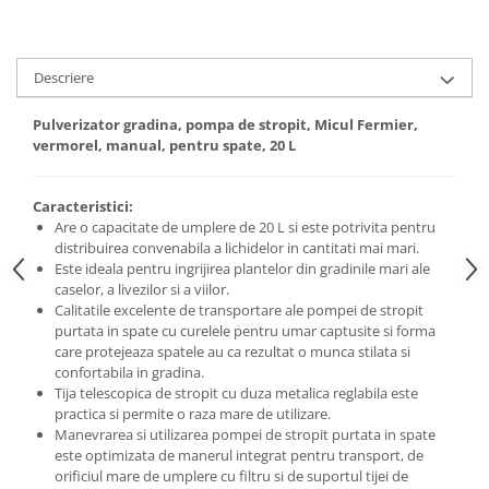
Descriere
Pulverizator gradina, pompa de stropit, Micul Fermier,
vermorel, manual, pentru spate, 20 L
Caracteristici:
Are o capacitate de umplere de 20 L si este potrivita pentru
distribuirea convenabila a lichidelor in cantitati mai mari.
Este ideala pentru ingrijirea plantelor din gradinile mari ale
caselor, a livezilor si a viilor.
Calitatile excelente de transportare ale pompei de stropit
purtata in spate cu curelele pentru umar captusite si forma
care protejeaza spatele au ca rezultat o munca stilata si
confortabila in gradina.
Tija telescopica de stropit cu duza metalica reglabila este
practica si permite o raza mare de utilizare.
Manevrarea si utilizarea pompei de stropit purtata in spate
este optimizata de manerul integrat pentru transport, de
orificiul mare de umplere cu filtru si de suportul tijei de