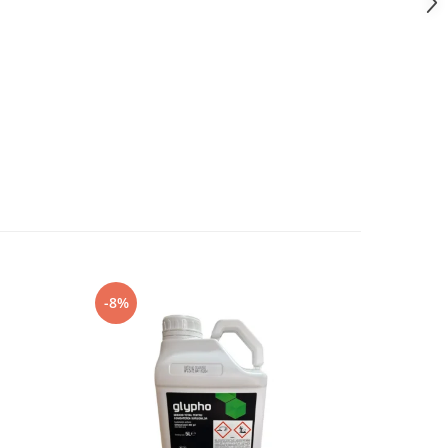
-8%
-20%