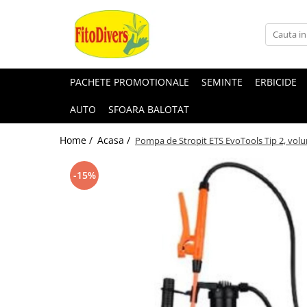
PACHETE PROMOTIONALE
SEMINTE
ERBICIDE
AUTO
SFOARA BALOTAT
Home /
Acasa /
Pompa de Stropit ETS EvoTools Tip 2, vol
-15%