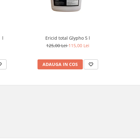
 l
Ericid total Glypho 5 l
Erbicid 
125,00 Lei
115,00 Lei
ADAUGA IN COS
AD