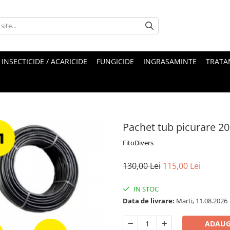
INSECTICIDE / ACARICIDE
FUNGICIDE
INGRASAMINTE
TRATA
Pachet tub picurare 2
FitoDivers
130,00 Lei
115,00 Lei
IN STOC
Data de livrare:
Marti, 11.08.2026
ADAUG