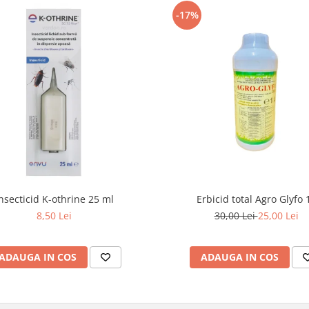
-17%
nsecticid K-othrine 25 ml
Erbicid total Agro Glyfo 1
8,50 Lei
30,00 Lei
25,00 Lei
ADAUGA IN COS
ADAUGA IN COS