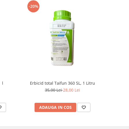
-20%
-8%
 l
Erbicid total Taifun 360 SL, 1 Litru
E
35,00 Lei
28,00 Lei
1
ADAUGA IN COS
AD