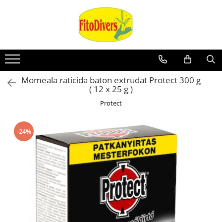
Momeala raticida baton extrudat Protect 300 g
( 12 x 25 g )
Protect
-24%