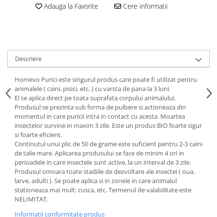
Adauga la Favorite
Cere informatii
Descriere
Homevo Purici este singurul produs care poate fi utilizat pentru
animalele ( caini, pisici, etc. ) cu varsta de pana la 3 luni.
El se aplica direct pe toata suprafata corpului animalului.
Produsul se prezinta sub forma de pulbere si actioneaza din
momentul in care puricii intra in contact cu acesta. Moartea
insectelor survine in maxim 3 zile. Este un produs BIO foarte sigur
si foarte eficient.
Continutul unui plic de 50 de grame este suficient pentru 2-3 caini
de talie mare. Aplicarea produsului se face de minim 4 ori in
perioadele in care insectele sunt active, la un interval de 3 zile.
Produsul omoara toate stadiile de dezvoltare ale insectei ( oua,
larve, adulti ). Se poate aplica si in zonele in care animalul
stationeaza mai mult: cusca, etc. Termenul de valabilitate este
NELIMITAT.
Informatii conformitate produs