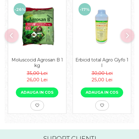
-26%
-17%
Moluscocid Agrosan B 1
Erbicid total Agro Glyfo 1
kg
l
35,00 Lei
30,00 Lei
26,00 Lei
25,00 Lei
ADAUGA IN COS
ADAUGA IN COS
SUPORT CLIENTI