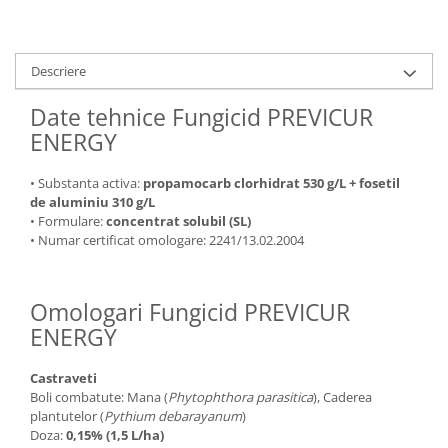
Descriere
Date tehnice Fungicid PREVICUR
ENERGY
• Substanta activa:
propamocarb clorhidrat 530 g/L + fosetil
de aluminiu 310 g/L
• Formulare:
concentrat solubil (SL)
• Numar certificat omologare: 2241/13.02.2004
Omologari Fungicid PREVICUR
ENERGY
Castraveti
Boli combatute: Mana (
Phytophthora parasitica
), Caderea
plantutelor (
Pythium debarayanum
)
Doza:
0,15% (1,5 L/ha)