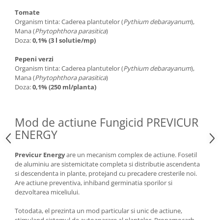
Tomate
Organism tinta: Caderea plantutelor (
Pythium debarayanum
),
Mana (
Phytophthora parasitica
)
Doza:
0,1% (3 l solutie/mp)
Pepeni verzi
Organism tinta: Caderea plantutelor (
Pythium debarayanum
),
Mana (
Phytophthora parasitica
)
Doza:
0,1% (250 ml/planta)
Mod de actiune Fungicid PREVICUR
ENERGY
Previcur Energy
are un mecanism complex de actiune. Fosetil
de aluminiu are sistemicitate completa si distributie ascendenta
si descendenta in plante, protejand cu precadere cresterile noi.
Are actiune preventiva, inhiband germinatia sporilor si
dezvoltarea miceliului.
Totodata, el prezinta un mod particular si unic de actiune,