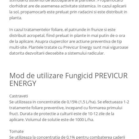
stimuland sistemul de autoaparare al plantelor. Propamocarb
clorhidrat are de asemenea activitate sistemica. In cazul aplicarii
la sol, propamocarb este preluat prin radacini si este distribuit in
planta.
In cazul tratamentelor foliare, el patrunde in frunze si este
distribuit acropetal, fiind preluat in plante in mai putin de o ora
de la aplicare. Asupra ciupercilor are actiune preventiva de tip
multi-site. Plantele tratate cu Previcur Energy sunt mai viguroase
datorita dezvoltarii deosebite a sistemului radicular.
Mod de utilizare Fungicid PREVICUR
ENERGY
Castraveti
Se utilizeaza in concentratie de 0,15% (1,5 L/ha). Se efectueaza 1-2
tratamente foliare preventive, incepand cu formarea primului
fruct. Durata de protectie a culturii este de 10-12 zile de la
aplicare. Volumul de solutie este de 1000 L/ha.
Tomate
Se utilizeaza la concentratia de 0,1% pentru combaterea caderii