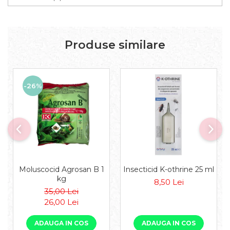
Produse similare
-26%
Moluscocid Agrosan B 1
Insecticid K-othrine 25 ml
kg
8,50 Lei
35,00 Lei
26,00 Lei
ADAUGA IN COS
ADAUGA IN COS