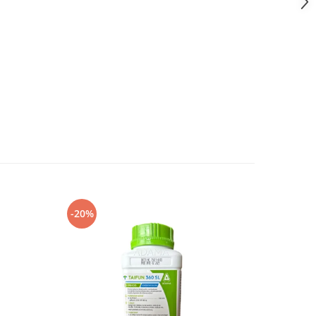
-20%
-8%