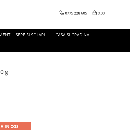
0775 228 605
0,00
MENT
SERE SI SOLARI
CASA SI GRADINA
0 g
A IN COS