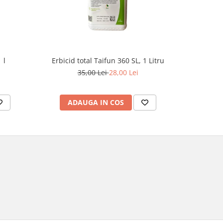
 l
Erbicid total Taifun 360 SL, 1 Litru
E
35,00 Lei
28,00 Lei
1
ADAUGA IN COS
AD