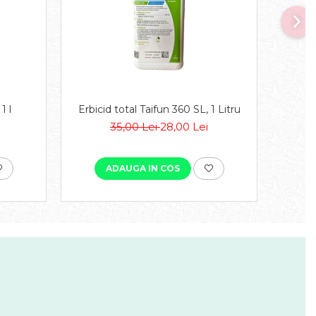
-8
1 l
Erbicid total Taifun 360 SL, 1 Litru
35,00 Lei
28,00 Lei
ADAUGA IN COS