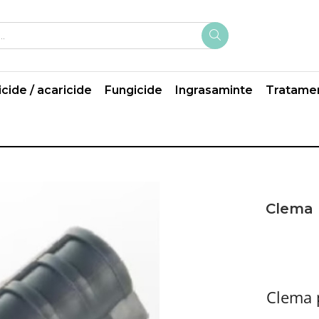
icide / acaricide
Fungicide
Ingrasaminte
Tratame
Clema 
Clema 