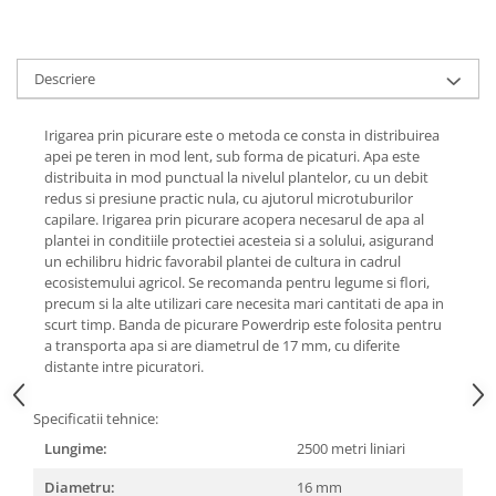
Descriere
Irigarea prin picurare este o metoda ce consta in distribuirea
apei pe teren in mod lent, sub forma de picaturi. Apa este
distribuita in mod punctual la nivelul plantelor, cu un debit
redus si presiune practic nula, cu ajutorul microtuburilor
capilare. Irigarea prin picurare acopera necesarul de apa al
plantei in conditiile protectiei acesteia si a solului, asigurand
un echilibru hidric favorabil plantei de cultura in cadrul
ecosistemului agricol. Se recomanda pentru legume si flori,
precum si la alte utilizari care necesita mari cantitati de apa in
scurt timp. Banda de picurare Powerdrip este folosita pentru
a transporta apa si are diametrul de 17 mm, cu diferite
distante intre picuratori.
Specificatii tehnice:
Lungime:
2500 metri liniari
Diametru:
16 mm