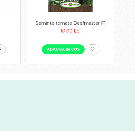
Seminte tomate Beefmaster F1
Semin
10,00 Lei
ADAUGA IN COS