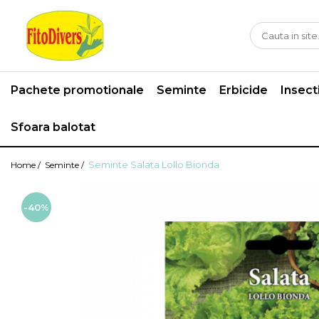
Pachete promotionale
Seminte
Erbicide
Insect
Sfoara balotat
Seminte Salata Lollo Bionda
Home /
Seminte /
-40%