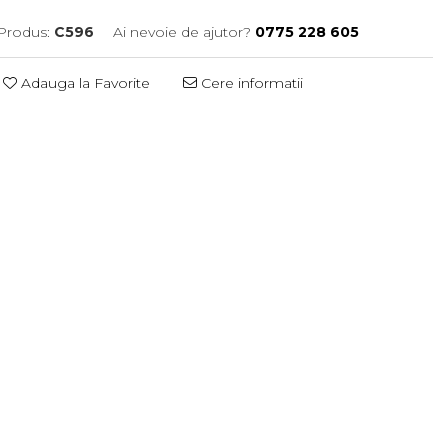
Produs:
C596
Ai nevoie de ajutor?
0775 228 605
Adauga la Favorite
Cere informatii