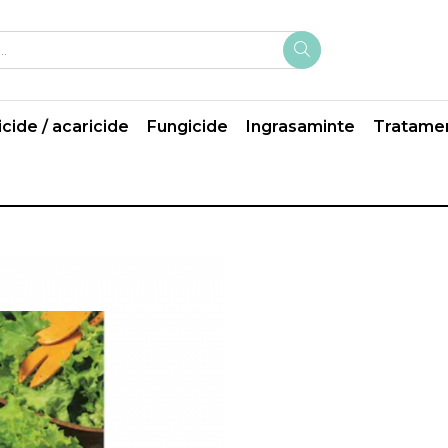
icide / acaricide
Fungicide
Ingrasaminte
Tratame